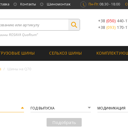
ставка
Контакты
Шиномонтаж
Пн-Пт:
08:30 - 18:00
С
+38
(050)
440-1
+38
(093)
170-1
шины ROSAVA QuaRtum”
ГРУЗОВЫЕ ШИНЫ
СЕЛЬХОЗ ШИНЫ
КОМПЛЕКТУЮ
i
Шины на Q70
ГОД ВЫПУСКА
МОДИФИКАЦИЯ
Подобрать