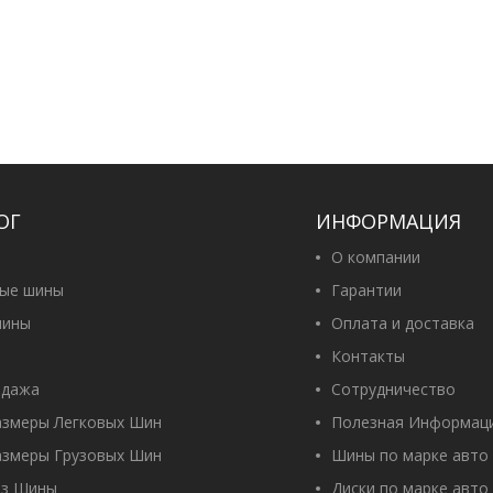
ОГ
ИНФОРМАЦИЯ
О компании
вые шины
Гарантии
ины
Оплата и доставка
Контакты
одажа
Сотрудничество
азмеры Легковых Шин
Полезная Информац
азмеры Грузовых Шин
Шины по марке авто
оз Шины
Диски по марке авто