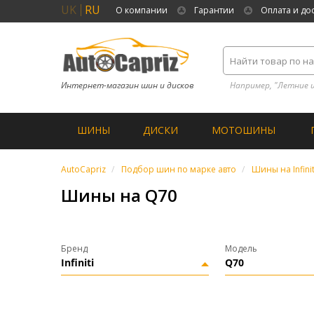
UK
RU
О компании
Гарантии
Оплата и до
Интернет-магазин шин и дисков
Например, "Летние 
ШИНЫ
ДИСКИ
МОТОШИНЫ
AutoCapriz
Подбор шин по марке авто
Шины на Infinit
Шины на Q70
Бренд
Модель
Infiniti
Q70