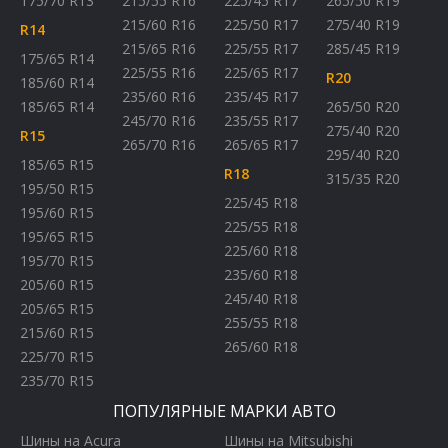
175/70 R13
215/55 R16
225/45 R17
265/50 R19
215/60 R16
225/50 R17
275/40 R19
R14
215/65 R16
225/55 R17
285/45 R19
175/65 R14
225/55 R16
225/65 R17
R20
185/60 R14
235/60 R16
235/45 R17
185/65 R14
265/50 R20
245/70 R16
235/55 R17
275/40 R20
R15
265/70 R16
265/65 R17
295/40 R20
185/65 R15
R18
315/35 R20
195/50 R15
225/45 R18
195/60 R15
225/55 R18
195/65 R15
225/60 R18
195/70 R15
235/60 R18
205/60 R15
245/40 R18
205/65 R15
255/55 R18
215/60 R15
265/60 R18
225/70 R15
235/70 R15
ПОПУЛЯРНЫЕ МАРКИ АВТО
Шины на Acura
Шины на Mitsubishi