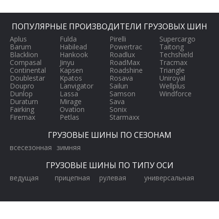
ПОПУЛЯРНЫЕ ПРОИЗВОДИТЕЛИ ГРУЗОВЫХ ШИН
Aplus
Fulda
Pirelli
Supercargo
Barum
Habilead
Powertrac
Taitong
Blacklion
Hankook
Roadlux
Techshield
Compasal
Jinyu
RoadMax
Tracmax
Continental
Kapsen
Roadshine
Triangle
Doublestar
Kpatos
Rosava
Uniroyal
Doupro
Lanvigator
Sailun
Wellplus
Dunlop
Lassa
Samson
Windforce
Duraturn
Mirage
Sava
Fairking
Ovation
Sonix
Firemax
Petlas
Starmaxx
ГРУЗОВЫЕ ШИНЫ ПО СЕЗОНАМ
всесезонная
зимняя
ГРУЗОВЫЕ ШИНЫ ПО ТИПУ ОСИ
ведущая
прицепная
рулевая
универсальная