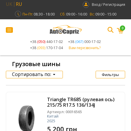
UK
RU
Вход / Регистрация
Пн-Пт:
08:30 - 18:00
Сб:
09:00 - 16:00
Вс:
09:00 - 15:00
0
+38
(050)
440-17-02
+38
(067)
000-17-02
+38
(093)
170-17-04
Вам перезвонить?
Грузовые шины
Сортировать по:
Фильтры
Triangle TR685 (рулевая ось)
215/75 R17.5 136/134J
Артикул:
00016565
Китай
2025
5 200 грн