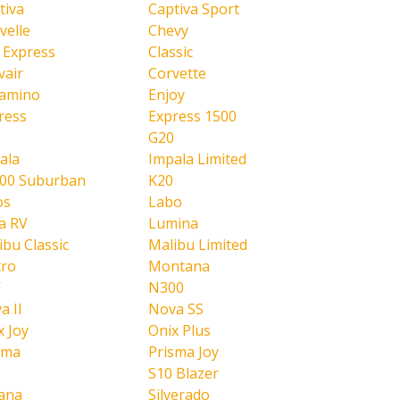
tiva
Captiva Sport
velle
Chevy
y Express
Classic
vair
Corvette
Camino
Enjoy
ress
Express 1500
G20
ala
Impala Limited
00 Suburban
K20
os
Labo
a RV
Lumina
ibu Classic
Malibu Limited
ro
Montana
W
N300
a II
Nova SS
x Joy
Onix Plus
sma
Prisma Joy
S10 Blazer
ana
Silverado