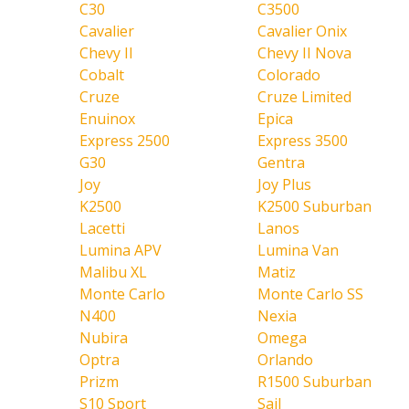
C30
C3500
Cavalier
Cavalier Onix
Chevy II
Chevy II Nova
Cobalt
Colorado
Cruze
Cruze Limited
Enuinox
Epica
Express 2500
Express 3500
G30
Gentra
Joy
Joy Plus
K2500
K2500 Suburban
Lacetti
Lanos
Lumina APV
Lumina Van
Malibu XL
Matiz
Monte Carlo
Monte Carlo SS
N400
Nexia
Nubira
Omega
Optra
Orlando
Prizm
R1500 Suburban
S10 Sport
Sail