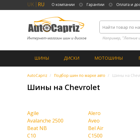
UK
RU
О компании
Гарантии
Оплата и до
Интернет-магазин шин и дисков
Например, "Летние 
ШИНЫ
ДИСКИ
МОТОШИНЫ
AutoCapriz
Подбор шин по марке авто
Шины на Chevr
Шины на Chevrolet
Agile
Alero
Avalanche 2500
Aveo
Beat NB
Bel Air
C10
C1500