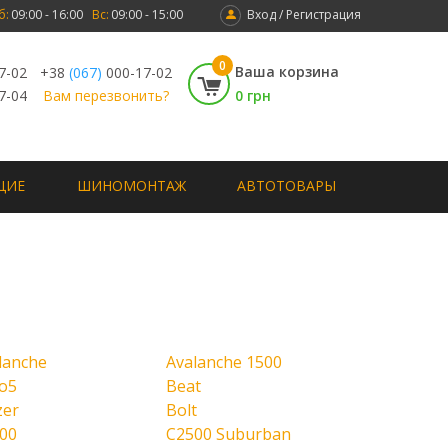
б:
09:00 - 16:00
Вс:
09:00 - 15:00
Вход / Регистрация
0
Ваша корзина
7-02
+38
(067)
000-17-02
7-04
Вам перезвонить?
0 грн
ЩИЕ
ШИНОМОНТАЖ
АВТОТОВАРЫ
lanche
Avalanche 1500
o5
Beat
zer
Bolt
00
C2500 Suburban