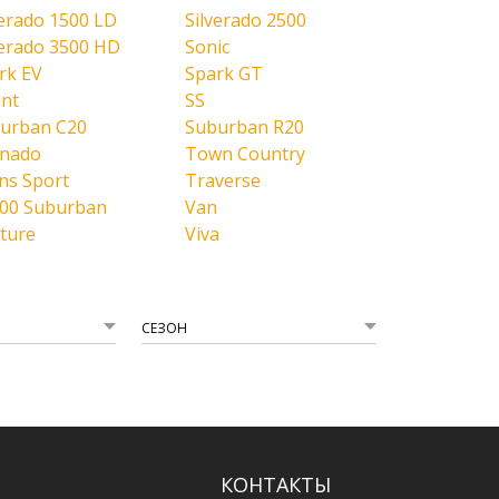
verado 1500 LD
Silverado 2500
verado 3500 HD
Sonic
rk EV
Spark GT
int
SS
urban C20
Suburban R20
nado
Town Country
ns Sport
Traverse
00 Suburban
Van
ture
Viva
СЕЗОН
КОНТАКТЫ