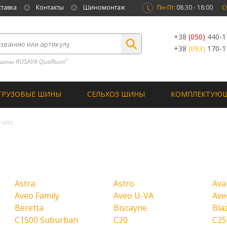
ставка
Контакты
Шиномонтаж
Пн-Пт:
08:30 - 18:00
С
+38
(050)
440-1
+38
(093)
170-1
шины ROSAVA QuaRtum”
ГРУЗОВЫЕ ШИНЫ
СЕЛЬХОЗ ШИНЫ
КОМПЛЕКТУЮ
olet
Astra
Astro
Ava
Aveo Family
Aveo U-VA
Ave
Beretta
Biscayne
Bla
C1500 Suburban
C20
C25