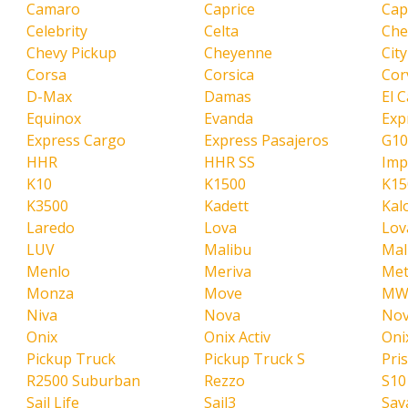
Camaro
Caprice
Cap
Celebrity
Celta
Che
Chevy Pickup
Cheyenne
Cit
Corsa
Corsica
Cor
D-Max
Damas
El 
Equinox
Evanda
Exp
Express Cargo
Express Pasajeros
G10
HHR
HHR SS
Imp
K10
K1500
K15
K3500
Kadett
Kal
Laredo
Lova
Lov
LUV
Malibu
Mal
Menlo
Meriva
Met
Monza
Move
M
Niva
Nova
Nov
Onix
Onix Activ
Oni
Pickup Truck
Pickup Truck S
Pri
R2500 Suburban
Rezzo
S10
Sail Life
Sail3
Sav