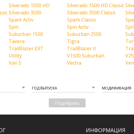
Silverado 1500 HD
Silverado 1500 HD Classic
Sil
ssic
Silverado 3500
Silverado 3500 Classic
Sil
Spark Activ
Spark Classic
Spa
Spin
Spin Activ
Spr
Suburban 1500
Suburban 2500
Sub
Tavera
Tigra
Tor
TrailBlazer EXT
TrailBlazer II
Tra
Utility
V1500 Suburban
V25
Van S
Vectra
Ven
ГОД ВЫПУСКА
МОДИФИКАЦИЯ
Подобрать
ОГ
ИНФОРМАЦИЯ