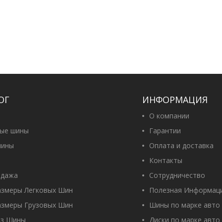
ОГ
ИНФОРМАЦИЯ
О компании
вые шины
Гарантии
ины
Оплата и доставка
Контакты
одажа
Сотрудничество
азмеры Легковых Шин
Полезная Информац
азмеры Грузовых Шин
Шины по марке авто
оз Шины
Диски по марке авто