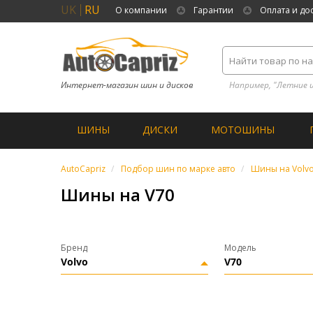
UK
RU
О компании
Гарантии
Оплата и до
Интернет-магазин шин и дисков
Например, "Летние 
ШИНЫ
ДИСКИ
МОТОШИНЫ
AutoCapriz
Подбор шин по марке авто
Шины на Volv
Шины на V70
Бренд
Модель
Volvo
V70