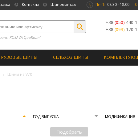
ставка
Контакты
Шиномонтаж
Пн-Пт:
08:30 - 18:00
С
+38
(050)
440-1
+38
(093)
170-1
шины ROSAVA QuaRtum”
ГРУЗОВЫЕ ШИНЫ
СЕЛЬХОЗ ШИНЫ
КОМПЛЕКТУЮ
o
Шины на V70
ГОД ВЫПУСКА
МОДИФИКАЦИЯ
Подобрать