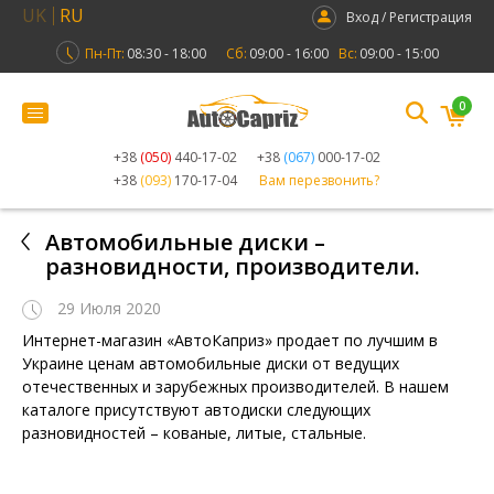
UK
RU
Вход / Регистрация
Пн-Пт:
08:30 - 18:00
Сб:
09:00 - 16:00
Вс:
09:00 - 15:00
0
+38
(050)
440-17-02
+38
(067)
000-17-02
+38
(093)
170-17-04
Вам перезвонить?
Автомобильные диски –
разновидности, производители.
29 Июля 2020
Интернет-магазин «АвтоКаприз» продает по лучшим в
Украине ценам автомобильные диски от ведущих
отечественных и зарубежных производителей. В нашем
каталоге присутствуют автодиски следующих
разновидностей – кованые, литые, стальные.