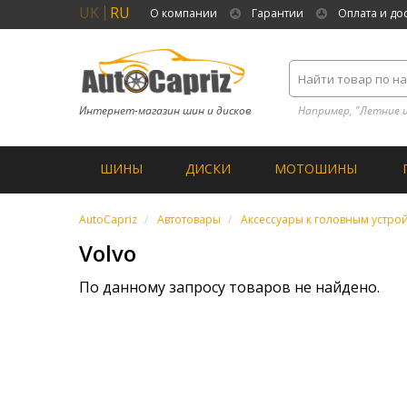
UK
RU
О компании
Гарантии
Оплата и до
Интернет-магазин шин и дисков
Например, "Летние 
ШИНЫ
ДИСКИ
МОТОШИНЫ
AutoCapriz
Автотовары
Аксессуары к головным устро
Volvo
По данному запросу товаров не найдено.