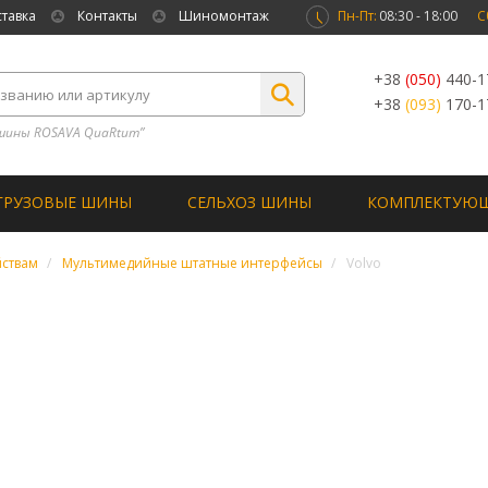
ставка
Контакты
Шиномонтаж
Пн-Пт:
08:30 - 18:00
С
+38
(050)
440-1
+38
(093)
170-1
шины ROSAVA QuaRtum”
ГРУЗОВЫЕ ШИНЫ
СЕЛЬХОЗ ШИНЫ
КОМПЛЕКТУЮ
йствам
Мультимедийные штатные интерфейсы
Volvo