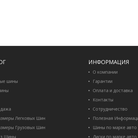
ОГ
ИНФОРМАЦИЯ
О компании
вые шины
Гарантии
ины
Оплата и доставка
Контакты
одажа
Сотрудничество
азмеры Легковых Шин
Полезная Информац
азмеры Грузовых Шин
Шины по марке авто
оз Шины
Диски по марке авто