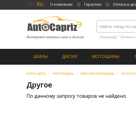
UK
RU
О компании
Гарантии
Оплата и до
Интернет-магазин шин и дисков
Например, "Летние 
ШИНЫ
ДИСКИ
МОТОШИНЫ
AutoCapriz
Автотовары
Автосигнализации
Аксессу
Другое
По данному запросу товаров не найдено.