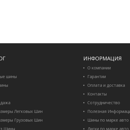
ОГ
ИНФОРМАЦИЯ
О компании
вые шины
Гарантии
ины
Оплата и доставка
Контакты
одажа
Сотрудничество
азмеры Легковых Шин
Полезная Информац
азмеры Грузовых Шин
Шины по марке авто
оз Шины
Диски по марке авто