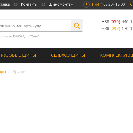
ставка
Контакты
Шиномонтаж
Пн-Пт:
08:30 - 18:00
С
+38
(050)
440-1
+38
(093)
170-1
шины ROSAVA QuaRtum”
ГРУЗОВЫЕ ШИНЫ
СЕЛЬХОЗ ШИНЫ
КОМПЛЕКТУЮ
ары
Другое