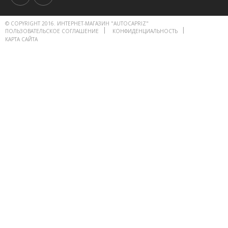
© COPYRIGHT 2016. ИНТЕРНЕТ-МАГАЗИН "AUTOCAPRIZ"
ПОЛЬЗОВАТЕЛЬСКОЕ СОГЛАШЕНИЕ
КОНФИДЕНЦИАЛЬНОСТЬ
КАРТА САЙТА