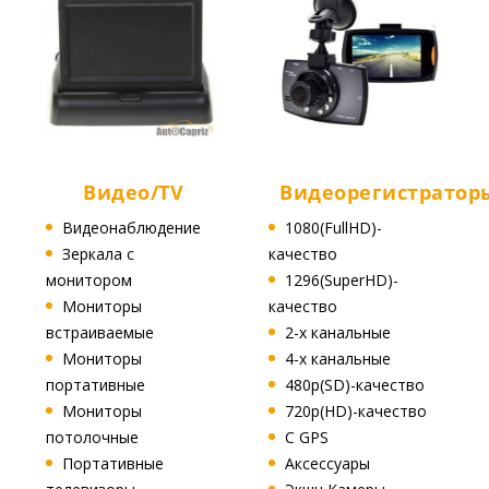
Видео/TV
Видеорегистратор
Видеонаблюдение
1080(FullHD)-
Зеркала с
качество
монитором
1296(SuperHD)-
Мониторы
качество
встраиваемые
2-х канальные
Мониторы
4-х канальные
портативные
480p(SD)-качество
Мониторы
720p(HD)-качество
потолочные
C GPS
Портативные
Аксессуары