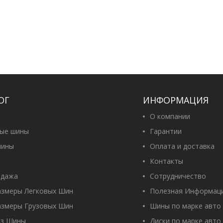
ОГ
ИНФОРМАЦИЯ
О компании
вые шины
Гарантии
ины
Оплата и доставка
Контакты
одажа
Сотрудничество
азмеры Легковых Шин
Полезная Информац
азмеры Грузовых Шин
Шины по марке авто
оз Шины
Диски по марке авто