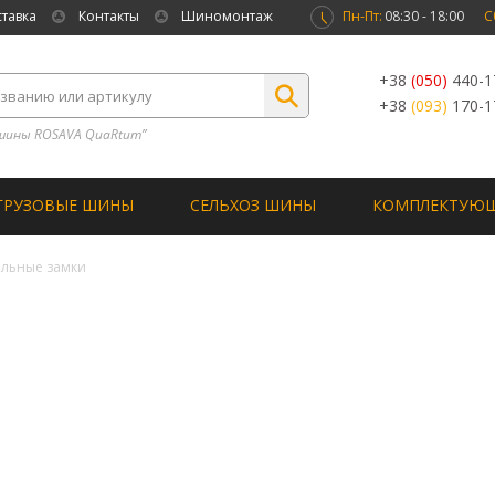
ставка
Контакты
Шиномонтаж
Пн-Пт:
08:30 - 18:00
С
+38
(050)
440-1
+38
(093)
170-1
шины ROSAVA QuaRtum”
ГРУЗОВЫЕ ШИНЫ
СЕЛЬХОЗ ШИНЫ
КОМПЛЕКТУЮ
альные замки