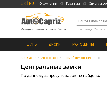
UK
RU
О компании
Гарантии
Оплата и до
Интернет-магазин шин и дисков
Например, "Летние 
ШИНЫ
ДИСКИ
МОТОШИНЫ
AutoCapriz
Автотовары
Доп. оборудование
Центр
Центральные замки
По данному запросу товаров не найдено.