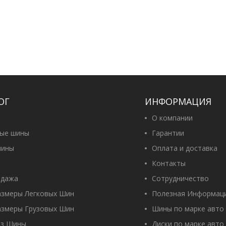
ОГ
ИНФОРМАЦИЯ
О компании
вые шины
Гарантии
ины
Оплата и доставка
Контакты
одажа
Сотрудничество
азмеры Легковых Шин
Полезная Информац
азмеры Грузовых Шин
Шины по марке авто
оз Шины
Диски по марке авто