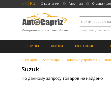
UK
RU
О компании
Гарантии
Оплата и до
Интернет-магазин шин и дисков
Например, "Летние 
ШИНЫ
ДИСКИ
МОТОШИНЫ
AutoCapriz
Автотовары
Головные устройства
Штатн
Suzuki
По данному запросу товаров не найдено.