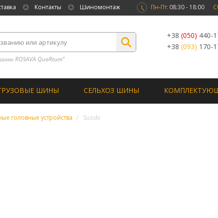
ставка
Контакты
Шиномонтаж
Пн-Пт:
08:30 - 18:00
С
+38
(050)
440-1
+38
(093)
170-1
шины ROSAVA QuaRtum”
ГРУЗОВЫЕ ШИНЫ
СЕЛЬХОЗ ШИНЫ
КОМПЛЕКТУЮ
ые головные устройства
Suzuki