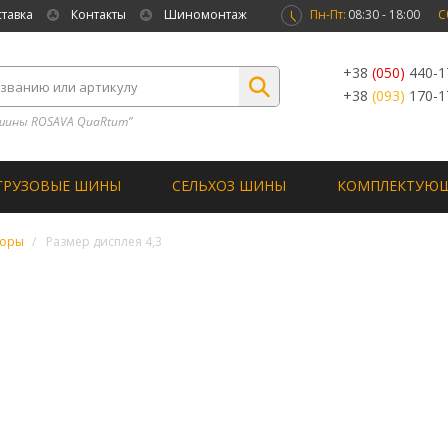
ставка
Контакты
Шиномонтаж
Пн-Пт:
08:30 - 18:00
С
+38
(050)
440-1
+38
(093)
170-1
шины ROSAVA QuaRtum”
ГРУЗОВЫЕ ШИНЫ
СЕЛЬХОЗ ШИНЫ
КОМПЛЕКТУЮ
торы
Размер дисплея 4,3