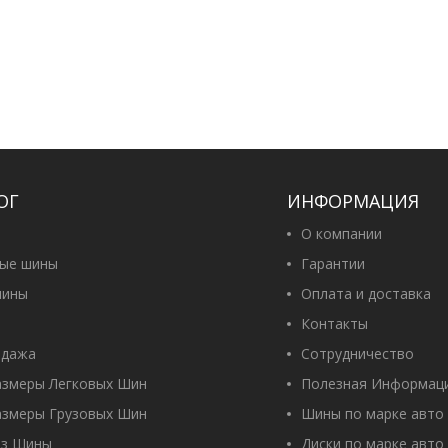
ОГ
ИНФОРМАЦИЯ
О компании
вые шины
Гарантии
ины
Оплата и доставка
Контакты
одажа
Сотрудничество
азмеры Легковых Шин
Полезная Информац
азмеры Грузовых Шин
Шины по марке авто
оз Шины
Диски по марке авто