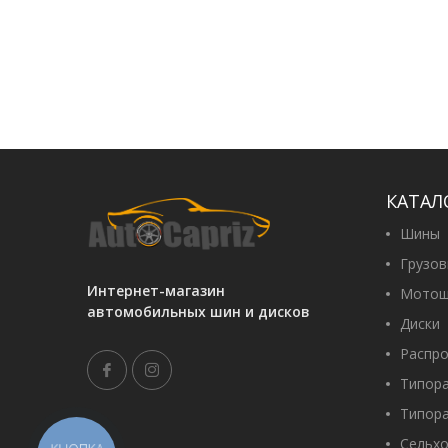
КАТАЛ
Шины
Грузо
Интернет-магазин
Мотош
автомобильных шин и дисков
Диски
Распр
Типор
Типор
Сельх