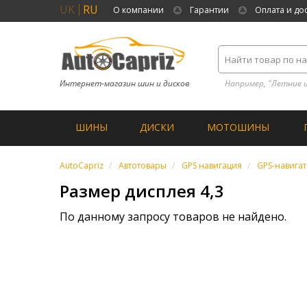
UK
RU
О компании
Гарантии
Оплата и до
Интернет-магазин шин и дисков
Например, "Летние 
ШИНЫ
ДИСКИ
МОТОШИНЫ
AutoCapriz
Автотовары
GPS навигация
GPS-навига
Размер дисплея 4,3
По данному запросу товаров не найдено.