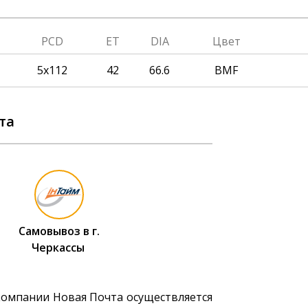
PCD
ET
DIA
Цвет
5x112
42
66.6
BMF
та
Самовывоз в г.
Черкассы
компании Новая Почта осуществляется