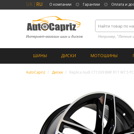
UK
RU
О компании
Гарантии
Оплата и до
Интернет-магазин шин и дисков
Например, "Летние 
ШИНЫ
ДИСКИ
МОТОШИНЫ
AutoCapriz
Диски
Replica Audi CT1339 BMF R17 W7.5 P