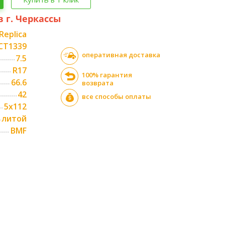
в г. Черкассы
Replica
CT1339
оперативная доставка
7.5
R17
100% гарантия
66.6
возврата
42
все способы оплаты
5x112
литой
BMF