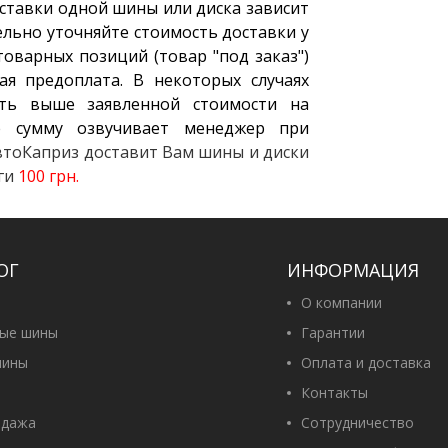
ставки одной шины или диска зависит
ельно уточняйте стоимость доставки у
оварных позиций (товар "под заказ")
ая предоплата. В некоторых случаях
ть выше заявленной стоимости на
 сумму озвучивает менеджер при
АвтоКаприз доставит Вам шины и диски
уги
100 грн.
ОГ
ИНФОРМАЦИЯ
О компании
вые шины
Гарантии
ины
Оплата и доставка
Контакты
одажа
Сотрудничество