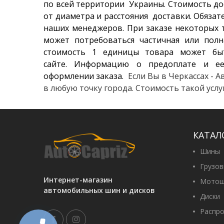
по всей территории Украины. Стоимость до
от диаметра и расстояния доставки. Обязат
наших менеджеров. При заказе некоторых т
может потребоваться частичная или полн
стоимость 1 единицы товара может бы
сайте. Информацию о предоплате и ее
оформлении заказа.
Если Вы в Черкассах - 
в любую точку города. Стоимость такой усл
КАТАЛ
Шины
Грузо
Интернет-магазин
Мотош
автомобильных шин и дисков
Диски
Распр