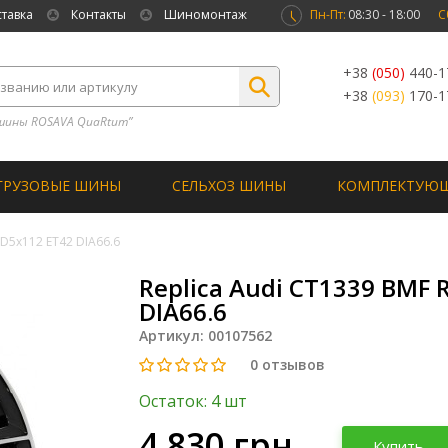
ставка
Контакты
Шиномонтаж
Пн-Пт:
08:30 - 18:00
С
+38
(050)
440-1
+38
(093)
170-1
шины ROSAVA QuaRtum”
ГРУЗОВЫЕ ШИНЫ
СЕЛЬХОЗ ШИНЫ
КОМПЛЕКТУЮ
CD5x112 ET42 DIA66.6
Replica Audi CT1339 BMF 
DIA66.6
Артикул:
00107562
0
отзывов
Остаток: 4 шт
4 830 грн
Купить