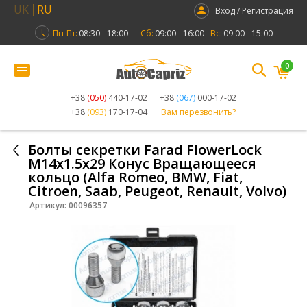
UK
RU
Вход / Регистрация
Пн-Пт:
08:30 - 18:00
Сб:
09:00 - 16:00
Вс:
09:00 - 15:00
0
+38
(050)
440-17-02
+38
(067)
000-17-02
+38
(093)
170-17-04
Вам перезвонить?
Болты секретки Farad FlowerLock
М14х1.5х29 Конус Вращающееся
кольцо (Alfa Romeo, BMW, Fiat,
Citroen, Saab, Peugeot, Renault, Volvo)
Артикул:
00096357