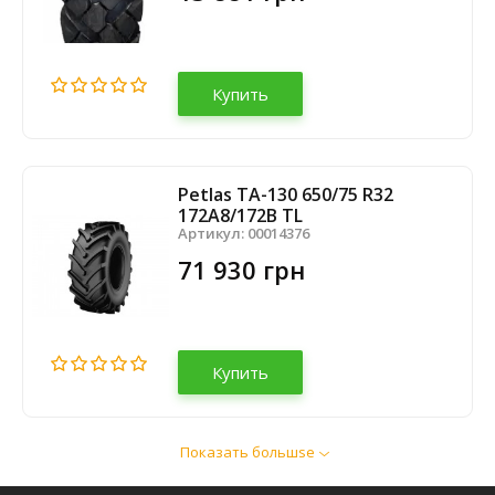
Купить
Petlas TA-130 650/75 R32
172A8/172B TL
Артикул:
00014376
71 930 грн
Купить
Показать большsе
Petlas TA-130 620/70 R42 166D
Артикул:
00033919