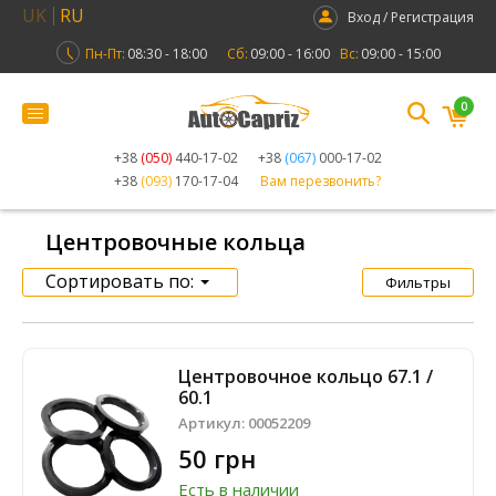
UK
RU
Вход / Регистрация
Пн-Пт:
08:30 - 18:00
Сб:
09:00 - 16:00
Вс:
09:00 - 15:00
0
+38
(050)
440-17-02
+38
(067)
000-17-02
+38
(093)
170-17-04
Вам перезвонить?
Центровочные кольца
Сортировать по:
Фильтры
Центровочное кольцо 67.1 /
60.1
Артикул:
00052209
50 грн
Есть в наличии