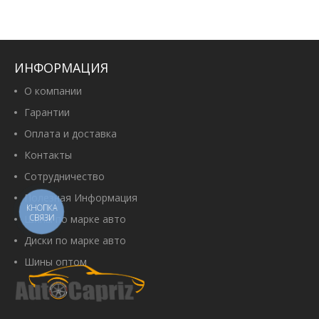
ИНФОРМАЦИЯ
О компании
Гарантии
Оплата и доставка
Контакты
Сотрудничество
Полезная Информация
КНОПКА
СВЯЗИ
Шины по марке авто
Диски по марке авто
Шины оптом