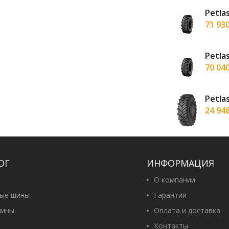
Н-142Б 9.00 R20 136/133J (12PR)
Petla
н
71 93
A-130 710/70 R42 173D TL
Petla
рн
70 04
-324А (универсальная) 9.00 R16 (10PR)
Petla
н
24 94
ОГ
ИНФОРМАЦИЯ
О компании
вые шины
Гарантии
ины
Оплата и доставка
Контакты