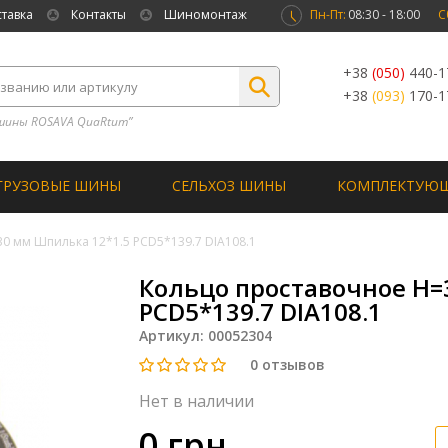
ставка
Контакты
Шиномонтаж
Пн-Пт:
08:30 - 18:00
С
+38
(050)
440-1
+38
(093)
170-1
шины ROSAVA QuaRtum”
ГРУЗОВЫЕ ШИНЫ
СЕЛЬХОЗ ШИНЫ
КОМПЛЕКТУЮ
0 мм Шпилька 12*1.5 PCD5*139.7 DIA108.1
Кольцо проставочное Н=
PCD5*139.7 DIA108.1
Артикул:
00052304
0
отзывов
Нет в наличии
0 грн