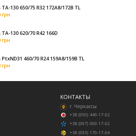
s TA-130 650/75 R32 172A8/172B TL
Pet
0 грн
23 
s TA-130 620/70 R42 166D
Ozk
0 грн
6 3
s PtxND31 460/70 R24 159A8/159B TL
Ros
8 грн
11 
КОНТАКТЫ
г. Черкассы
+38 (050) 440-17-02
+38 (067) 000-17-02
+38 (093) 170-17-04