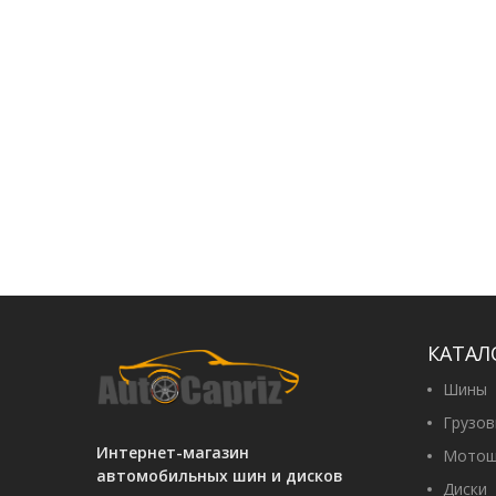
Rosava И
8 780 гр
Petlas T
87 470 г
Rosava Я
8 660 гр
КАТАЛ
Шины
Грузо
Интернет-магазин
Мотош
автомобильных шин и дисков
Диски