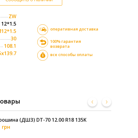
ZW
12*1.5
оперативная доставка
12*1.5
30
100% гарантия
108.1
возврата
5x139.7
все способы оплаты
товары
ошина (ДШЗ) DT-70 12.00 R18 135K
Pet
1 грн
45 