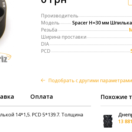
Производитель
Модель
Spacer Н=30 мм Шпилька 
Резьба
M
Ширина проставки
DIA
PCD
Подобрать с другими параметрами
авка
Оплата
Похожие 
лькой 14*1,5. PCD 5*139.7. Толщина
A-120 300/95 R52 (12.40 R52) 156D
Днепр
рн
13 88