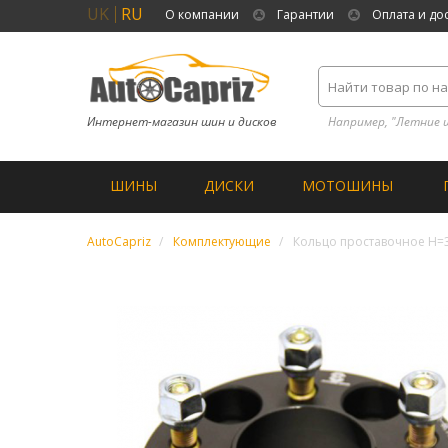
UK
RU
О компании
Гарантии
Оплата и до
Интернет-магазин шин и дисков
Например, "Летние 
ШИНЫ
ДИСКИ
МОТОШИНЫ
AutoCapriz
Комплектующие
Кольцо проставочное Н=3