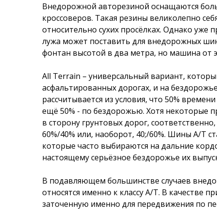
Внедорожной авторезиной оснащаются бол
кроссоверов. Такая резины великолепно себя
относительно сухих просёлках. Однако уже 
лужа может поставить для внедорожных шин
фонтан высотой в два метра, но машина от э
All Terrain – универсальный вариант, котор
асфальтированных дорогах, и на бездорожье
рассчитывается из условия, что 50% времен
ещё 50% - по бездорожью. Хотя некоторые п
в сторону грунтовых дорог, соответственно
60%/40% или, наоборот, 40;/60%. Шины А/Т 
которые часто выбираются на дальние кордо
настоящему серьёзное бездорожье их выпуск
В подавляющем большинстве случаев внедор
относятся именно к классу А/Т. В качестве п
заточенную именно для передвижения по пе