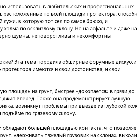
жно использовать в любительских и профессиональных
ы, расположенные по всей площади протектора, способ
лужи, в которую тот сел по самое брюхо, и
холма по осклизлому склону. Но на асфальте и даже на
ерно шумны, неповоротливы и некомфортны.
рокие? Эта тема породила обширные форумные дискусси
о протектора имеются и свои достоинства, и свои
ую площадь на грунт, быстрее «докопается» в грязи до
нет джип вперёд. Также она продемонстрирует лучшую
ерняка, возникнут проблемы при выезде из глубокой кол
 подъёме по грязевому склону.
и обладают большей площадью контакта, что позволяе
грунт, удерживать тяжелый грузовик на склонах, выход