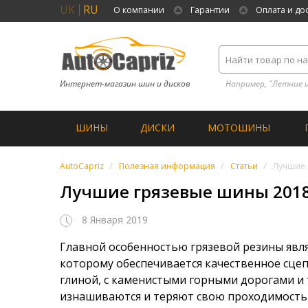
UK
RU
О компании
Гарантии
Оплата и до
Интернет-магазин шин и дисков
Например, "Летние 
ШИНЫ
ДИСКИ
МОТОШИНЫ
AutoCapriz
Полезная информация
Статьи
Лучшие 
Лучшие грязевые шины 201
8 Января 2019
Главной особенностью грязевой резины явля
которому обеспечивается качественное сцепл
глиной, с каменистыми горными дорогами и 
изнашиваются и теряют свою проходимость