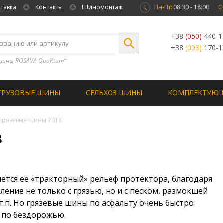
ставка
Контакты
Шиномонтаж
Пн-Пт:
08:30 - 18:00
С
+38
(050)
440-1
+38
(093)
170-1
шины ROSAVA QuaRtum”
ГРУЗОВЫЕ ШИНЫ
СЕЛЬХОЗ ШИНЫ
КОМПЛЕКТУЮ
грязевые шины 2018
8
ется её «тракторный» рельеф протектора, благодаря
ение не только с грязью, но и с песком, размокшей
т.п. Но грязевые шины по асфальту очень быстро
 по бездорожью.