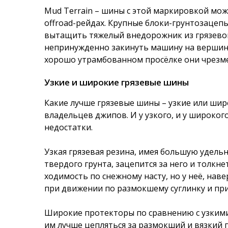
Mud Terrain – шины с этой маркировкой мо
offroad-рейдах. Крупные блоки-грунтозацеп
вытащить тяжелый внедорожник из грязевой 
непринужденно закинуть машину на вершину 
хорошо утрамбованном просёлке они чрезм
Узкие и широкие грязевые шины
Какие лучше грязевые шины – узкие или ши
владельцев джипов. И у узкого, и у широког
недостатки.
Узкая грязевая резина, имея большую удельн
твердого грунта, зацепится за него и толк
ходимость по снежному насту, но у неё, нав
при движении по размокшему суглинку и при
Широкие протекторы по сравнению с узким
им лучше цепляться за размокший и вязкий 