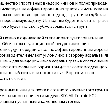
ьшинство спортивных внедорожников и полноприводн
 чувствует на асфальтированных трассах и чуть хуже на
промокший после проливного дождя грунт или глубокая
 нерешаемую задачу. Из-под них будет вылетать грязе
того будет только глубже зарываться в грунт.
ый можно в одинаковой степени эксплуатировать и на
. Обычно эксплуатационный ресурс таких шин
и они будут передвигаться по асфальтированным дорога
роизводители делают уклон либо в сторону асфальта, л
, шины для внедорожников асфальт грязь в соотношени
станут оптимальным вариантом для тех автовладельцев,
ны порыбачить или поохотиться. Впрочем, на по-
ать не стоит.
ожные шины для песка и сложного каменистого грунта
римера можно привести модель BFG All-Terrain KO2,
счаным пустынным и каменистым степям.