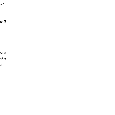
ых
вой
м и
ибо
и