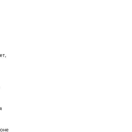
ет,
ы
я
зоне