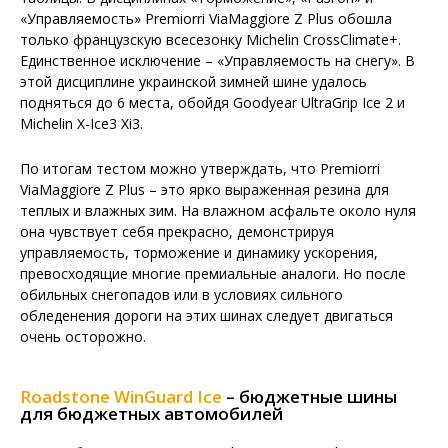
«Управляемость» Premiorri ViaMaggiore Z Plus обошла
только французскую всесезонку Michelin CrossClimate+.
Единственное исключение – «Управляемость на снегу». В
этой дисциплине украинской зимней шине удалось
подняться до 6 места, обойдя Goodyear UltraGrip Ice 2 и
Michelin X-Ice3 Xi3.
По итогам тестом можно утверждать, что Premiorri
ViaMaggiore Z Plus – это ярко выраженная резина для
теплых и влажных зим. На влажном асфальте около нуля
она чувствует себя прекрасно, демонстрируя
управляемость, торможение и динамику ускорения,
превосходящие многие премиальные аналоги. Но после
обильных снегопадов или в условиях сильного
обледенения дороги на этих шинах следует двигаться
очень осторожно.
Roadstone WinGuard Ice
– бюджетные шины
для бюджетных автомобилей