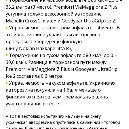
Торможение на мокром асфальте с 80 км/ч до 0 –
35,2 метра (3 место). Premiorri ViaMaggiore Z Plus
уступила только всесезонной авторезине
Michelin CrossClimate+ и Goodyear UltraGrip Ice 2;
Управляемость на мокром асфальте – 4 место. В
этой дисциплине украинская авторезина
пропустила вперед ещё финскую
шину Nokian Hakkapeliitta R3;
Торможение на сухом асфальте с 80 км/ч до 0 –
30,6 км/ч. Разница в тормозном пути между
Premiorri ViaMaggiore Z Plus и Goodyear UltraGrip
Ice 2 составила 0,6 метра;
Управляемость на сухом асфальте. Украинская
авторезина получила на 1 балл меньше от
финским экспертов, чем премиальные шины,
участвовавшие в тесте.
А вот в тестовых испытаниях на льду и на снегу
украинская авторезина опустилась в самый низ итоговой
таблицы. В дисциплинах «Торможение», «Разгон» и