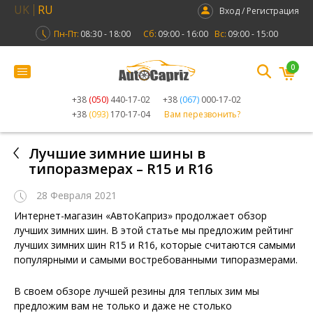
UK
RU
Вход / Регистрация
Пн-Пт:
08:30 - 18:00
Сб:
09:00 - 16:00
Вс:
09:00 - 15:00
0
+38
(050)
440-17-02
+38
(067)
000-17-02
+38
(093)
170-17-04
Вам перезвонить?
Лучшие зимние шины в
типоразмерах – R15 и R16
28 Февраля 2021
Интернет-магазин «АвтоКаприз» продолжает обзор
лучших зимних шин. В этой статье мы предложим рейтинг
лучших зимних шин R15 и R16, которые считаются самыми
популярными и самыми востребованными типоразмерами.
В своем обзоре лучшей резины для теплых зим мы
предложим вам не только и даже не столько