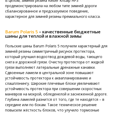
В целом, зимняя резина Kleber Krisalp HP3
продемонстрировала на любом типе зимней дороги
сбалансированное и предсказуемое поведение,
характерное для зимней резины премиального класса.
Barum Polaris 5
– качественные бюджетные
шины для теплой и влажной зимы
Польские шины Barum Polaris 5 получили характерный для
зимней резины симметричный рисунок протектора,
который улучшил водоотвод дождевой воды, тающего
снега и дорожной грязи. Очистку протектора от жидкой
грязи выполняют латеральные дренажные канавки.
Сдвоенные ламели в центральной зоне повышают
устойчивость протектора к аквапланированию и
слашплэнингу. Широкие плечевые блоки увеличивают
устойчивость протектора при совершении скоростных
маневров на мокрой, обледенелой и заснеженной дороге.
Глубина ламелей разнится от того, где те находятся – в
середине или по бокам. Такое техническое решение
повысили жёсткость блоков, что улучило тормозные