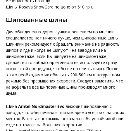
безопасность на льду.
Шины Rosava SnowGard по цене от 510 грн.
Шипованные шины
Для обледенелых дорог лучшим решением по мнению
специалистов нет ничего лучше, чем шипованные шины.
Шинники рекомендуют обращать внимание на рядность
шипов и где и когда ее шипуют - на заводе или на
шиномонтаже. Если Вы шипуете на шиномонтаже,
сделайте это заблаговременно и не используйте сразу
после этой процедуры, чтобы не потерять шипы. После
этого необходимо их обкатать 200-500 км в аккуратном
режиме без превышения скорости. Следует заметить, что
на асфальте все шипованные шины производят много
шума.
Шина
Amtel Nordmaster Evo
выходит шипованная с
завода, что обеспечивает шипам время усесться на своих
местах. В тестах покрышка показала себя устойчивой при
езде по трассе на больших скоростях.
Шины Amtel Nordmaster Evo по цене от 750 грн.