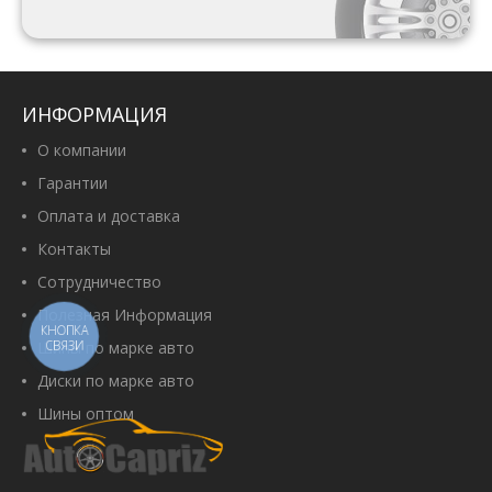
ИНФОРМАЦИЯ
О компании
Гарантии
Оплата и доставка
Контакты
Сотрудничество
Полезная Информация
КНОПКА
СВЯЗИ
Шины по марке авто
Диски по марке авто
Шины оптом