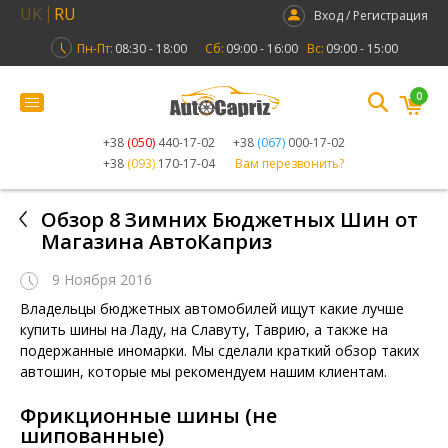
UK
RU
Вход / Регистрация
Пн-Пт:
08:30 - 18:00
Сб:
09:00 - 16:00
Вс:
09:00 - 15:00
0
+38
(050)
440-17-02
+38
(067)
000-17-02
+38
(093)
170-17-04
Вам перезвонить?
Обзор 8 Зимних Бюджетных Шин от
Магазина АвтоКаприз
9 Ноября 2016
Владельцы бюджетных автомобилей ищут какие лучше
купить шины на Ладу, на Славуту, Таврию, а также на
подержанные иномарки. Мы сделали краткий обзор таких
автошин, которые мы рекомендуем нашим клиентам.
Фрикционные шины (не
шипованные)