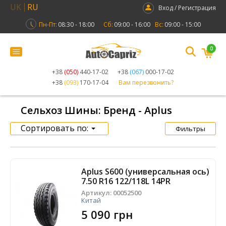
UK
RU
Вход / Регистрация
Пн-Пт:
08:30 - 18:00
Сб:
09:00 - 16:00
Вс:
09:00 - 15:00
0
+38
(050)
440-17-02
+38
(067)
000-17-02
+38
(093)
170-17-04
Вам перезвонить?
Сельхоз Шины: Бренд - Aplus
Сортировать по:
Фильтры
Aplus S600 (универсальная ось)
7.50 R16 122/118L 14PR
Артикул:
00052500
Китай
5 090 грн