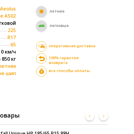
Aeolus
летние
ce AS02
гковой
легковые
225
R17
65
оперативная доставка
10 км/ч
100% гарантия
о 850 кг
возврата
летняя
все способы оплаты
не шип
товары
fall Unique HP 185/65 R15 88H
Pre