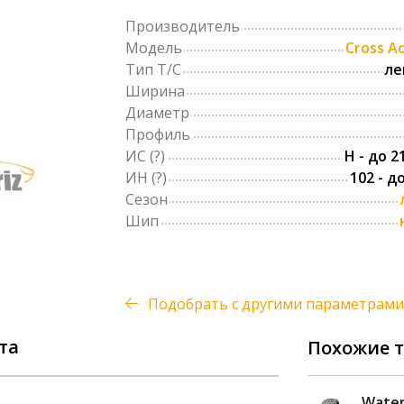
Производитель
Модель
Cross A
Тип Т/С
ле
Ширина
Диаметр
Профиль
ИС
(?)
H - до 2
ИН
(?)
102 - д
Сезон
Шип
Подобрать с другими параметрами
та
Похожие 
G FIT EQ LK41 185/65 R15 88H
Water