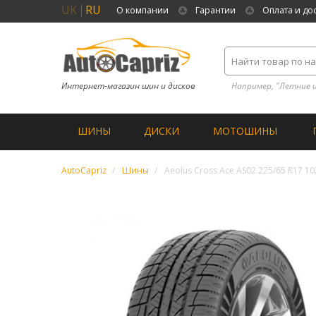
UK
RU
О компании
Гарантии
Оплата и до
Интернет-магазин шин и дисков
Например, "Летние 
ШИНЫ
ДИСКИ
МОТОШИНЫ
AutoCapriz
Шины
Aeolus Cross Ace AS02 225/65 R17 1