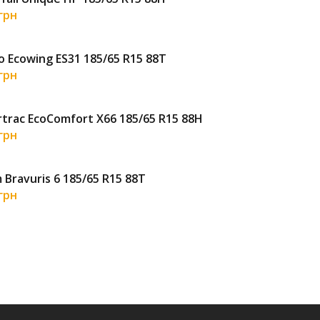
 грн
1 5
 Ecowing ES31 185/65 R15 88T
Tig
 грн
2 5
trac EcoComfort X66 185/65 R15 88H
Pet
 грн
2 1
 Bravuris 6 185/65 R15 88T
Mat
 грн
3 0