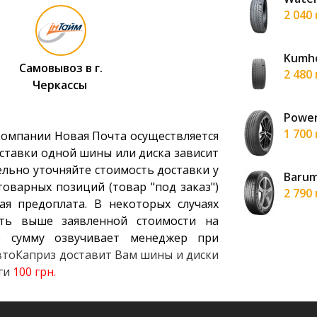
н
2 040
mmer 3 185/65 R15 92H XL
Kumho
Самовывоз в г.
н
2 480
Черкассы
HD918 185/65 R15 88H
Power
н
1 700
компании Новая Почта осуществляется
ставки одной шины или диска зависит
ельно уточняйте стоимость доставки у
-261 185/65 R15 88H
Barum
оварных позиций (товар "под заказ")
н
2 790
ая предоплата. В некоторых случаях
ть выше заявленной стоимости на
 сумму озвучивает менеджер при
АвтоКаприз доставит Вам шины и диски
уги
100 грн.