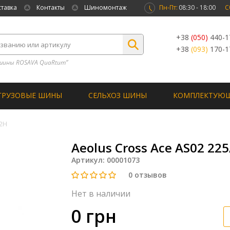
ставка
Контакты
Шиномонтаж
Пн-Пт:
08:30 - 18:00
С
+38
(050)
440-1
+38
(093)
170-1
шины ROSAVA QuaRtum”
ГРУЗОВЫЕ ШИНЫ
СЕЛЬХОЗ ШИНЫ
КОМПЛЕКТУЮ
02H
Aeolus Cross Ace AS02 22
Артикул:
00001073
0
отзывов
Нет в наличии
0 грн