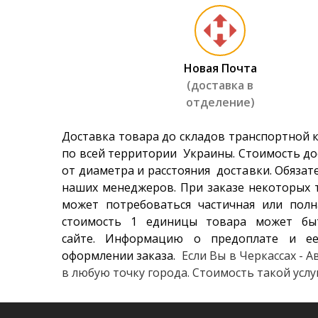
2 476 гр
Riken Su
Новая Почта
2 340 гр
(доставка в
отделение)
Kapsen 
1 910 гр
Доставка товара до складов транспортной 
по всей территории Украины. Стоимость до
от диаметра и расстояния доставки. Обязат
Hifly HF
наших менеджеров. При заказе некоторых т
1 630 гр
может потребоваться частичная или полн
стоимость 1 единицы товара может бы
сайте. Информацию о предоплате и ее
оформлении заказа.
Если Вы в Черкассах - 
в любую точку города. Стоимость такой усл