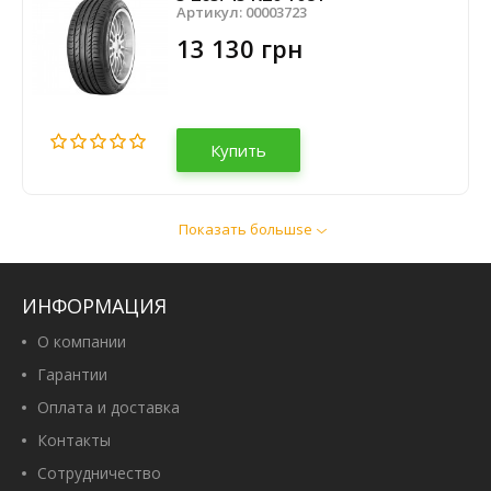
Артикул:
00003723
13 130 грн
Купить
Показать большsе
CrossWind Sport Peak C/S 265/45
R20 108Y XL
Артикул:
00107819
ИНФОРМАЦИЯ
5 100 грн
О компании
Гарантии
Оплата и доставка
Купить
Контакты
Сотрудничество