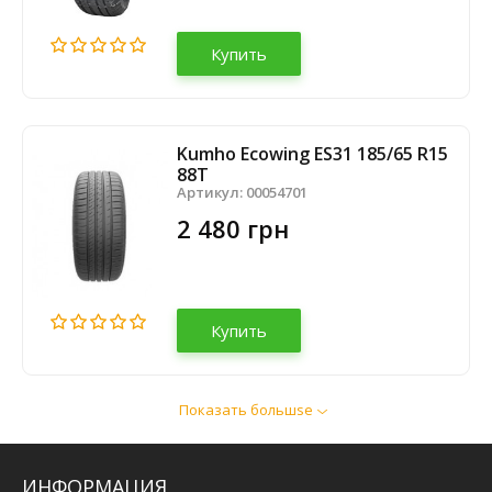
Купить
Kumho Ecowing ES31 185/65 R15
88T
Артикул:
00054701
2 480 грн
Купить
Показать большsе
Powertrac EcoComfort X66
185/65 R15 88H
Артикул:
00108991
ИНФОРМАЦИЯ