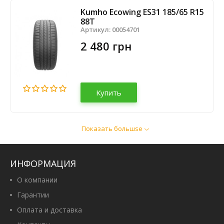
Kumho Ecowing ES31 185/65 R15
88T
Артикул:
00054701
2 480 грн
Купить
Показать большsе
Powertrac EcoComfort X66
185/65 R15 88H
Артикул:
00108991
ИНФОРМАЦИЯ
1 700 грн
О компании
Гарантии
Оплата и доставка
Купить