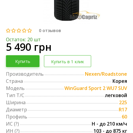
0
отзывов
Остаток: 20 шт
5 490 грн
Купить
Купить в 1 клик
Производитель
Nexen/Roadstone
Страна
Корея
Модель
WinGuard Sport 2 WU7 SUV
Тип Т/С
легковой
Ширина
225
Диаметр
R17
Профиль
60
ИС
(?)
H - до 210 км/ч
ИН
(?)
103 - до 875 кг