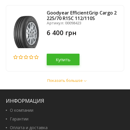
Goodyear EfficientGrip Cargo 2
225/70 R15C 112/110S
Артикул:
00098423
6 400 грн
Купить
Показать большsе
Aplus A867 225/70 R15C 112/110R
Артикул:
00056291
2 830 грн
ИНФОРМАЦИЯ
О компании
Гарантии
Оплата и доставка