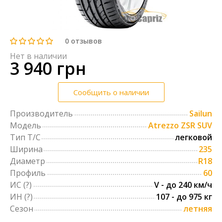
0
отзывов
Нет в наличии
3 940 грн
Сообщить о наличии
Производитель
Sailun
Модель
Atrezzo ZSR SUV
Тип Т/С
легковой
Ширина
235
Диаметр
R18
Профиль
60
ИС
(?)
V - до 240 км/ч
ИН
(?)
107 - до 975 кг
Сезон
летняя