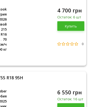
4 700 грн
kook
грия
Остаток: 6 шт
2026
овой
Венгрия
Купить
2026
215
R16
70
0
км/ч
00 кг
/55 R18 95H
6 550 грн
eber
рбия
Остаток: 16 шт
2025
жник
Сербия