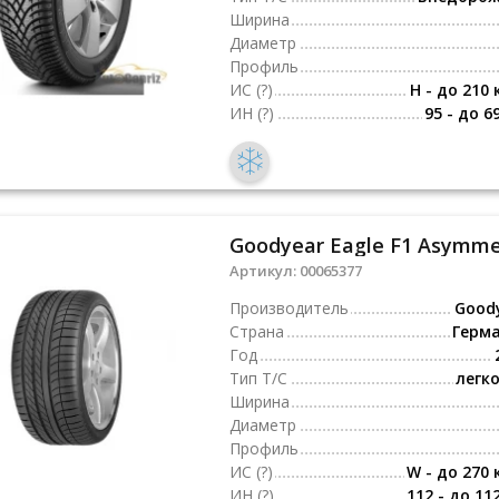
Ширина
Диаметр
Профиль
ИС
(?)
H - до 210 
ИН
(?)
95 - до 6
Goodyear Eagle F1 Asymmet
Артикул:
00065377
Производитель
Good
Страна
Герм
Год
Тип Т/С
легк
Ширина
Диаметр
Профиль
ИС
(?)
W - до 270 
ИН
(?)
112 - до 11