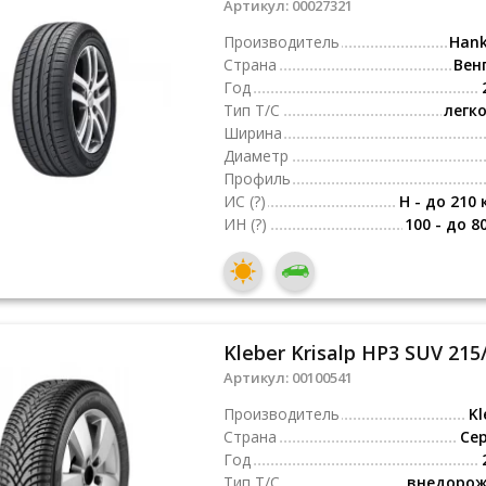
Артикул:
00027321
Производитель
Han
Страна
Вен
Год
Тип Т/С
легк
Ширина
Диаметр
Профиль
ИС
(?)
H - до 210 
ИН
(?)
100 - до 8
Kleber Krisalp HP3 SUV 215
Артикул:
00100541
Производитель
Kl
Страна
Се
Год
Тип Т/С
внедоро