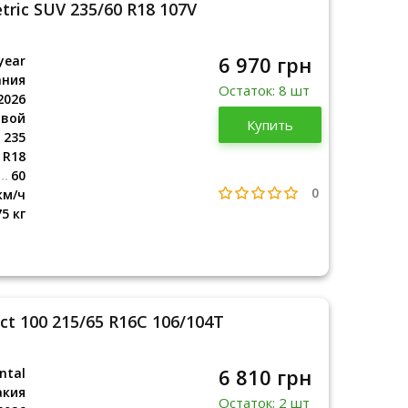
ric SUV 235/60 R18 107V
6 970 грн
year
ания
Остаток: 8 шт
2026
овой
Германия
Купить
2026
235
R18
60
0
км/ч
75 кг
ct 100 215/65 R16C 106/104T
6 810 грн
ntal
акия
Остаток: 2 шт