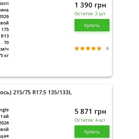
1 390 грн
orri
аина
Остаток: 2 шт
2026
овой
Украина
Купить
2026
175
R13
70
6
км/ч
75 кг
сь) 215/75 R17.5 135/133L
5 871 грн
ngle
итай
Остаток: 4 шт
2026
овой
Китай
Купить
2026
щая