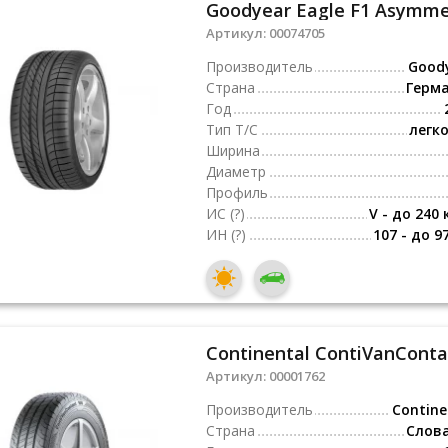
Goodyear Eagle F1 Asymmet
Артикул:
00074705
Производитель
Good
Страна
Герм
Год
Тип Т/С
легк
Ширина
Диаметр
Профиль
ИС
(?)
V - до 240 
ИН
(?)
107 - до 9
Continental ContiVanConta
Артикул:
00001762
Производитель
Contine
Страна
Слов