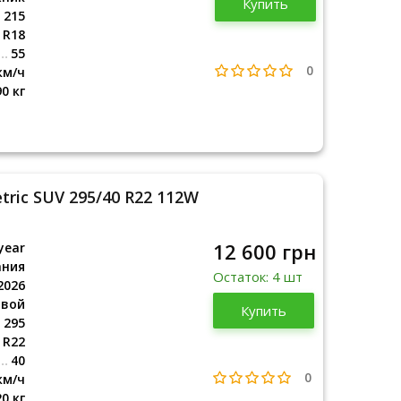
Купить
2025
215
R18
55
0
км/ч
90 кг
ric SUV 295/40 R22 112W
12 600 грн
year
ания
Остаток: 4 шт
2026
овой
Германия
Купить
2026
295
R22
40
0
км/ч
20 кг