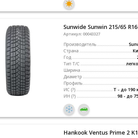
Sunwide Sunwin 215/65 R16
Артикул:
00043327
Производитель
Sun
Страна
К
Год
Тип Т/С
легк
Ширина
Диаметр
Профиль
ИС
(?)
T - до 190 
ИН
(?)
98 - до 7
Hankook Ventus Prime 2 K1