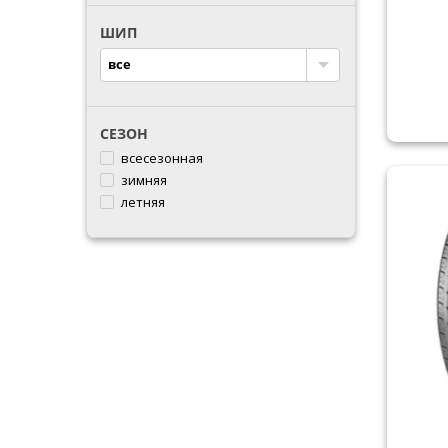
PREMIORRI
ШИП
SUNWIDE
TRIANGLE
все
СЕЗОН
всесезонная
зимняя
летняя