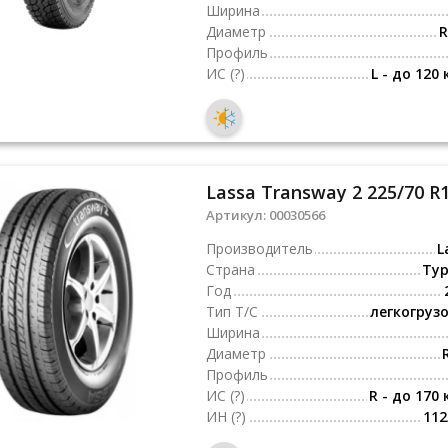
Ширина
Диаметр
R
Профиль
ИС
(?)
L - до 120 
Lassa Transway 2 225/70 R
Артикул:
00030566
Производитель
L
Страна
Ту
Год
Тип Т/С
легкогруз
Ширина
Диаметр
Профиль
ИС
(?)
R - до 170 
ИН
(?)
112