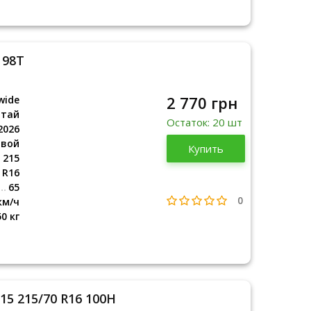
 98T
2 770 грн
wide
итай
Остаток: 20 шт
2026
овой
Китай
Купить
2026
215
R16
65
0
км/ч
50 кг
15 215/70 R16 100H