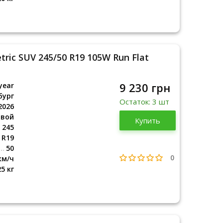
ric SUV 245/50 R19 105W Run Flat
9 230 грн
year
бург
Остаток: 3 шт
2026
овой
Люксембург
Купить
2026
245
R19
50
0
км/ч
25 кг