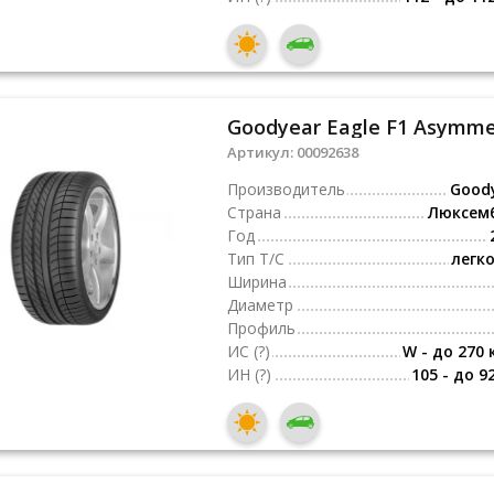
Goodyear Eagle F1 Asymmet
Артикул:
00092638
Производитель
Good
Страна
Люксем
Год
Тип Т/С
легк
Ширина
Диаметр
Профиль
ИС
(?)
W - до 270 
ИН
(?)
105 - до 9