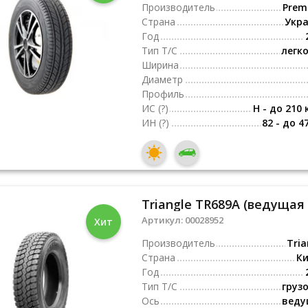
Производитель
Premi
Страна
Укр
Год
Тип Т/С
легк
Ширина
Диаметр
Профиль
ИС
(?)
H - до 210 
ИН
(?)
82 - до 4
Triangle TR689A (ведущая о
Артикул:
00028952
Хит
Производитель
Tria
Страна
К
Год
Тип Т/С
груз
Ось
веду