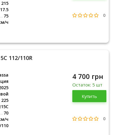
215
17.5
0
75
км/ч
15C 112/110R
4 700 грн
assa
рция
Остаток: 5 шт
2025
овой
Турция
Купить
2025
225
R15C
70
0
км/ч
/110