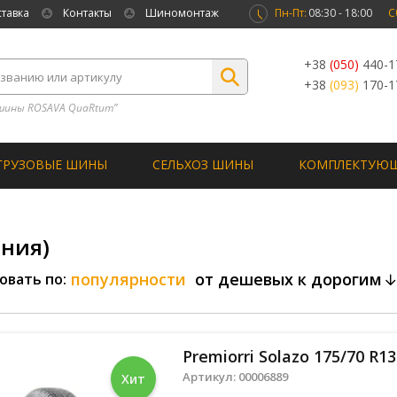
ставка
Контакты
Шиномонтаж
Пн-Пт:
08:30 - 18:00
С
+38
(050)
440-1
+38
(093)
170-1
шины ROSAVA QuaRtum”
ГРУЗОВЫЕ ШИНЫ
СЕЛЬХОЗ ШИНЫ
КОМПЛЕКТУЮ
ния)
популярности
от дешевых к дорогим
овать по:
Premiorri Solazo 175/70 R1
Артикул:
00006889
Хит