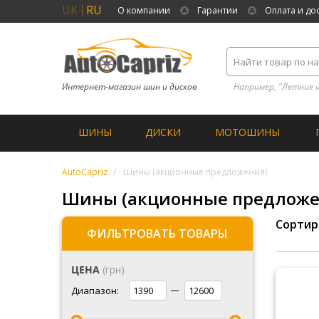
UK
RU
О компании
Гарантии
Оплата и до
Интернет-магазин шин и дисков
Например, "Летние 
ШИНЫ
ДИСКИ
МОТОШИНЫ
AutoCapriz
Шины (акционные предложения)
Шины (акционные предложе
Сортир
ФИЛЬТРОВАТЬ ТОВАРЫ
ЦЕНА
(грн)
Диапазон: