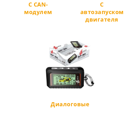
C CAN-
C
модулем
автозапуском
двигателя
Диалоговые