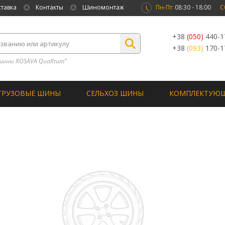
ставка
Контакты
Шиномонтаж
Пн-Пт:
08:30 - 18:00
С
+38
(050)
440-1
+38
(093)
170-1
шины ROSAVA QuaRtum”
ГРУЗОВЫЕ ШИНЫ
СЕЛЬХОЗ ШИНЫ
КОМПЛЕКТУЮ