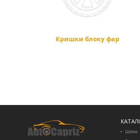
Кришки блоку фар
КАТАЛ
Шины