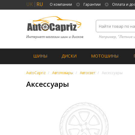
UK
RU
О компании
Гарантии
Оплата и до
Интернет-магазин шин и дисков
Например, "Летние 
ШИНЫ
ДИСКИ
МОТОШИНЫ
AutoCapriz
Автотовары
Автосвет
Аксессуары
Аксессуары