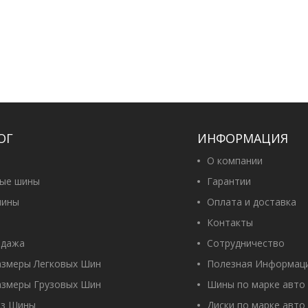
ОГ
ИНФОРМАЦИЯ
О компании
вые шины
Гарантии
ины
Оплата и доставка
Контакты
одажа
Сотрудничество
азмеры Легковых Шин
Полезная Информац
азмеры Грузовых Шин
Шины по марке авто
оз Шины
Диски по марке авто