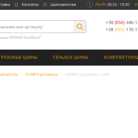
ставка
Контакты
Шиномонтаж
Пн-Пт:
08:30 - 18:00
С
+38
(050)
440-1
+38
(093)
170-1
шины ROSAVA QuaRtum”
ГРУЗОВЫЕ ШИНЫ
СЕЛЬХОЗ ШИНЫ
КОМПЛЕКТУЮ
магнитолы
CD/MP3-ресиверы
CD/MP3-ресиверы с USB