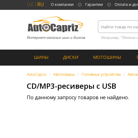
UK
RU
О компании
Гарантии
Оплата и до
Интернет-магазин шин и дисков
Например, "Летние 
ШИНЫ
ДИСКИ
МОТОШИНЫ
AutoCapriz
Автотовары
Головные устройства
Авто
CD/MP3-ресиверы с USB
По данному запросу товаров не найдено.