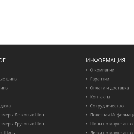
ОГ
ИНФОРМАЦИЯ
О компании
вые шины
Гарантии
ины
Оплата и доставка
Контакты
одажа
Сотрудничество
азмеры Легковых Шин
Полезная Информац
азмеры Грузовых Шин
Шины по марке авто
оз Шины
Диски по марке авто