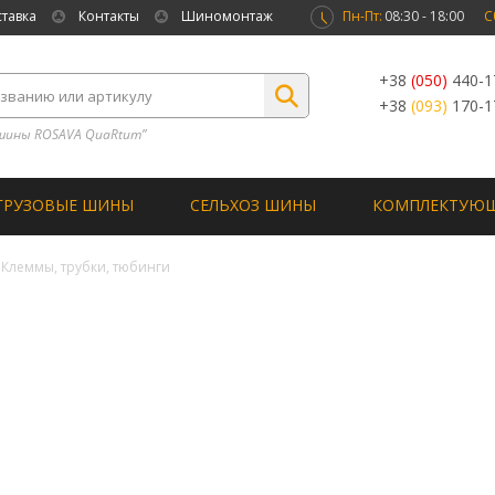
ставка
Контакты
Шиномонтаж
Пн-Пт:
08:30 - 18:00
С
+38
(050)
440-1
+38
(093)
170-1
шины ROSAVA QuaRtum”
ГРУЗОВЫЕ ШИНЫ
СЕЛЬХОЗ ШИНЫ
КОМПЛЕКТУЮ
Клеммы, трубки, тюбинги