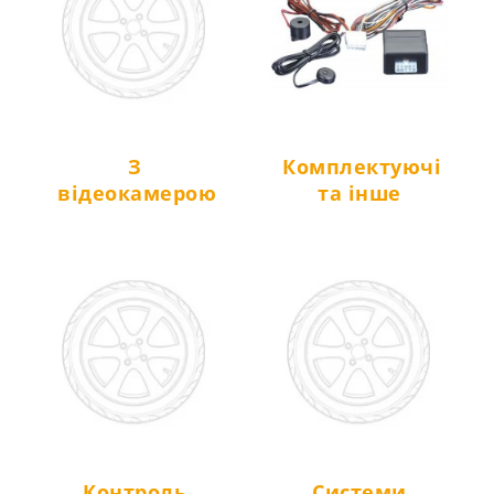
З
Комплектуючі
відеокамерою
та інше
Контроль
Системи