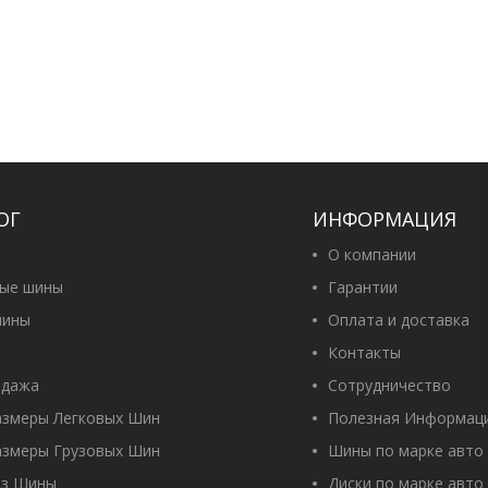
ОГ
ИНФОРМАЦИЯ
О компании
вые шины
Гарантии
ины
Оплата и доставка
Контакты
одажа
Сотрудничество
азмеры Легковых Шин
Полезная Информац
азмеры Грузовых Шин
Шины по марке авто
оз Шины
Диски по марке авто