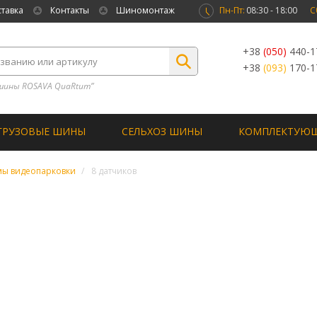
ставка
Контакты
Шиномонтаж
Пн-Пт:
08:30 - 18:00
С
+38
(050)
440-1
+38
(093)
170-1
шины ROSAVA QuaRtum”
ГРУЗОВЫЕ ШИНЫ
СЕЛЬХОЗ ШИНЫ
КОМПЛЕКТУЮ
мы видеопарковки
8 датчиков