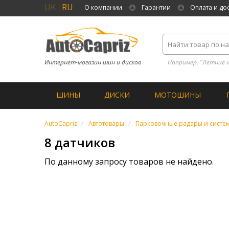
UK
RU
О компании
Гарантии
Оплата и до
Интернет-магазин шин и дисков
Например, "Летние 
ШИНЫ
ДИСКИ
МОТОШИНЫ
AutoCapriz
Автотовары
Парковочные радары и систе
8 датчиков
По данному запросу товаров не найдено.