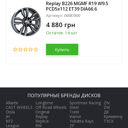
Replay B226 MGMF R19 W9.5
PCD5x112 ET39 DIA66.6
Артикул:
00087800
4 880 грн
Остаток: 14 шт
Купить
ПОПУЛЯРНЫЕ БРЕНДЫ ДИСКОВ
Allante
Longtime
Sportmax Racing
ZN
CAST WHEELS
Off Road Wheels
Steel
ZW
Disla
Original
Trebl
ДК
JH
Replay
Vianor
Кременчуг
KFZ
Replica
Yokatta Rays
ТЗСК
League
RW
ZF