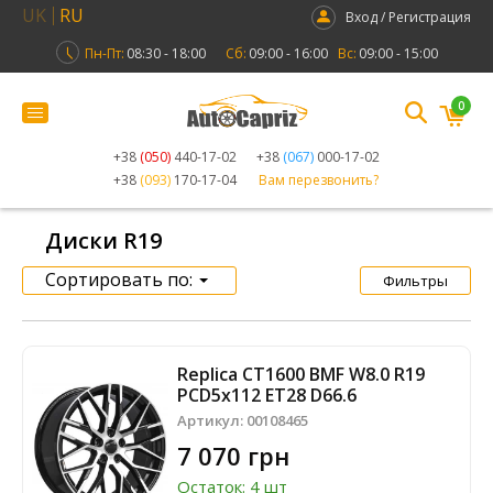
UK
RU
Вход / Регистрация
Пн-Пт:
08:30 - 18:00
Сб:
09:00 - 16:00
Вс:
09:00 - 15:00
0
+38
(050)
440-17-02
+38
(067)
000-17-02
+38
(093)
170-17-04
Вам перезвонить?
Диски R19
Сортировать по:
Фильтры
Replica CT1600 BMF W8.0 R19
PCD5x112 ET28 D66.6
Артикул:
00108465
7 070 грн
Остаток: 4 шт