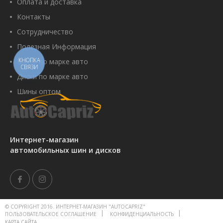
Оплата и доставка
Контакты
Сотрудничество
Полезная Информация
КНОПКА
Шины по марке авто
СВЯЗИ
Диски по марке авто
Шины оптом
Интернет-магазин
автомобильных шин и дисков
© COPYRIGHT 2016. ИНТЕРНЕТ-МАГАЗИН "AUTOCAPRIZ"
ПОЛЬЗОВАТЕЛЬСКОЕ СОГЛАШЕНИЕ
КОНФИДЕНЦИАЛЬНОСТЬ
КАРТА САЙТА