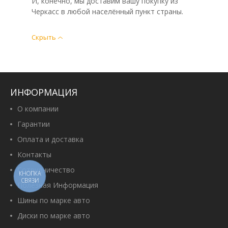
И, конечно, мы доставим вашу покупку из
Черкасс в любой населённый пункт страны.
Скрыть
ИНФОРМАЦИЯ
О компании
Гарантии
Оплата и доставка
Контакты
Сотрудничество
КНОПКА
СВЯЗИ
Полезная Информация
Шины по марке авто
Диски по марке авто