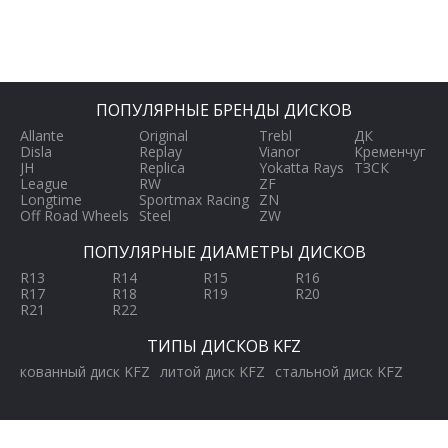
ПОПУЛЯРНЫЕ БРЕНДЫ ДИСКОВ
Allante
Original
Trebl
ДК
Disla
Replay
Vianor
Кременчуг
JH
Replica
Yokatta Rays
ТЗСК
League
RW
ZF
Longtime
Sportmax Racing
ZN
Off Road Wheels
Steel
ZW
ПОПУЛЯРНЫЕ ДИАМЕТРЫ ДИСКОВ
R13
R14
R15
R16
R17
R18
R19
R20
R21
R22
ТИПЫ ДИСКОВ KFZ
кованный диск KFZ
литой диск KFZ
стальной диск KFZ