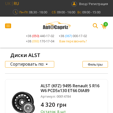
UK
RU
Вход / Регистрация
Пн-Пт:
08:30 - 18:00
Сб:
09:00 - 16:00
Вс:
09:00 - 15:00
0
+38
(050)
440-17-02
+38
(067)
000-17-02
+38
(093)
170-17-04
Вам перезвонить?
Диски ALST
Сортировать по:
Фильтры
ALST (KFZ) 9495 Renault S R16
W6 PCD5x130 ET66 DIA89
Артикул:
00014784
4 320 грн
Остаток: 8 шт