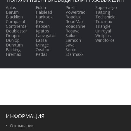
ПОПУЛЯРНЫЕ ПРОИЗВОДИТЕЛИ ГРУЗОВЫХ ШИН
Aplus
Fulda
Pirelli
Supercargo
Barum
Habilead
Powertrac
Taitong
Blacklion
Hankook
Roadlux
Techshield
Compasal
Jinyu
RoadMax
Tracmax
Continental
Kapsen
Roadshine
Triangle
Doublestar
Kpatos
Rosava
Uniroyal
Doupro
Lanvigator
Sailun
Wellplus
Dunlop
Lassa
Samson
Windforce
Duraturn
Mirage
Sava
Fairking
Ovation
Sonix
Firemax
Petlas
Starmaxx
ИНФОРМАЦИЯ
О компании