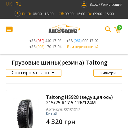
UK
RU
Вход / Регистрация
Пн-Пт:
08:30 - 18:00
Сб:
09:00 - 16:00
Вс:
09:00 - 15:00
0
+38
(050)
440-17-02
+38
(067)
000-17-02
+38
(093)
170-17-04
Вам перезвонить?
Грузовые шины(резина) Taitong
Сортировать по:
Фильтры
Taitong HS928 (ведущая ось)
215/75 R17.5 126/124M
Артикул:
00101917
Китай
4 320 грн