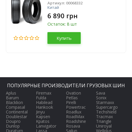
Артикул:
00068332
Китай
6 890 грн
Остаток: 8 шт
Купить
ПОПУЛЯРНЫЕ ПРОИЗВОДИТЕЛИ ГРУЗОВЫХ ШИН
Aplus
Firemax
Ovation
Sava
Barum
Fulda
Petlas
Sonix
Blacklion
Habilead
Pirelli
Starmaxx
Compasal
Hankook
Powertrac
Supercargo
Continental
Jinyu
Roadlux
Techshield
Doublestar
Kapsen
RoadMax
Tracmax
Doupro
Kpatos
Roadshine
Triangle
Dunlop
Lanvigator
Rosava
Uniroyal
Duraturn
Lassa
Sailun
Wellplus