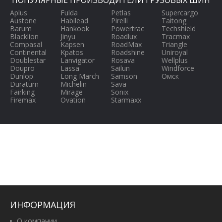
ПОПУЛЯРНЫЕ ПРОИЗВОДИТЕЛИ ГРУЗОВЫХ ШИН
Aplus
Fulda
Petlas
Supercargo
Austone
Habilead
Pirelli
Taitong
Barum
Hankook
Powertrac
Techshield
Blacklion
Jinyu
Roadlux
Tracmax
Compasal
Kapsen
RoadMax
Triangle
Continental
Kpatos
Roadshine
Uniroyal
Doublestar
Lanvigator
Rosava
Wellplus
Doupro
Lassa
Sailun
Windforce
Dunlop
Long March
Samson
Омск
Duraturn
Michelin
Sava
Fairking
Mirage
Sonix
Firemax
Ovation
Starmaxx
ИНФОРМАЦИЯ
О компании