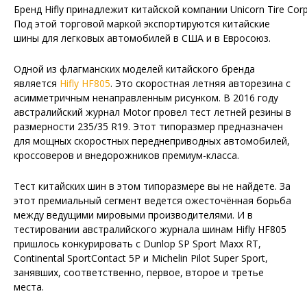
Бренд Hifly принадлежит китайской компании Unicorn Tire Corp
Под этой торговой маркой экспортируются китайские
шины для легковых автомобилей в США и в Евросоюз.
Одной из флагманских моделей китайского бренда
является
Hifly HF805
. Это скоростная летняя авторезина с
асимметричным ненаправленным рисунком. В 2016 году
австралийский журнал Motor провел тест летней резины в
размерности 235/35 R19. Этот типоразмер предназначен
для мощных скоростных переднеприводных автомобилей,
кроссоверов и внедорожников премиум-класса.
Тест китайских шин в этом типоразмере вы не найдете. За
этот премиальный сегмент ведется ожесточённая борьба
между ведущими мировыми производителями. И в
тестировании австралийского журнала шинам Hifly HF805
пришлось конкурировать с Dunlop SP Sport Maxx RT,
Continental SportContact 5P и Michelin Pilot Super Sport,
занявших, соответственно, первое, второе и третье
места.