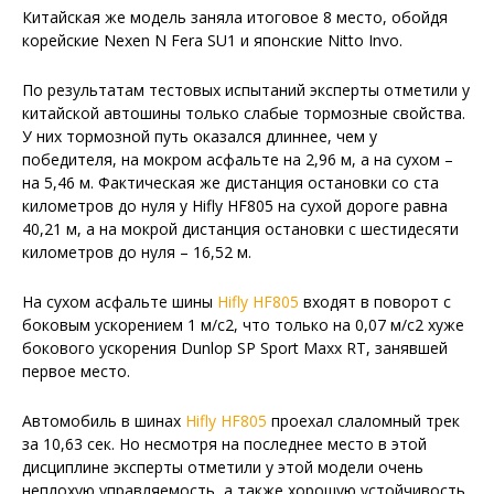
Китайская же модель заняла итоговое 8 место, обойдя
корейские Nexen N Fera SU1 и японские Nitto Invo.
По результатам тестовых испытаний эксперты отметили у
китайской автошины только слабые тормозные свойства.
У них тормозной путь оказался длиннее, чем у
победителя, на мокром асфальте на 2,96 м, а на сухом –
на 5,46 м. Фактическая же дистанция остановки со ста
километров до нуля у Hifly HF805 на сухой дороге равна
40,21 м, а на мокрой дистанция остановки с шестидесяти
километров до нуля – 16,52 м.
На сухом асфальте шины
Hifly HF805
входят в поворот с
боковым ускорением 1 м/с2, что только на 0,07 м/с2 хуже
бокового ускорения Dunlop SP Sport Maxx RT, занявшей
первое место.
Автомобиль в шинах
Hifly HF805
проехал слаломный трек
за 10,63 сек. Но несмотря на последнее место в этой
дисциплине эксперты отметили у этой модели очень
неплохую управляемость, а также хорошую устойчивость