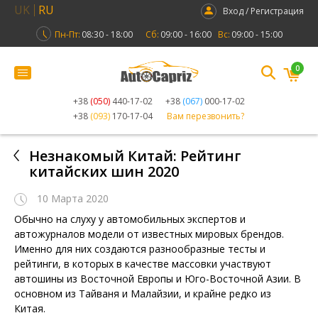
UK
RU
Вход / Регистрация
Пн-Пт:
08:30 - 18:00
Сб:
09:00 - 16:00
Вс:
09:00 - 15:00
0
+38
(050)
440-17-02
+38
(067)
000-17-02
+38
(093)
170-17-04
Вам перезвонить?
Незнакомый Китай: Рейтинг
китайских шин 2020
10 Марта 2020
Обычно на слуху у автомобильных экспертов и
автожурналов модели от известных мировых брендов.
Именно для них создаются разнообразные тесты и
рейтинги, в которых в качестве массовки участвуют
автошины из Восточной Европы и Юго-Восточной Азии. В
основном из Тайваня и Малайзии, и крайне редко из
Китая.