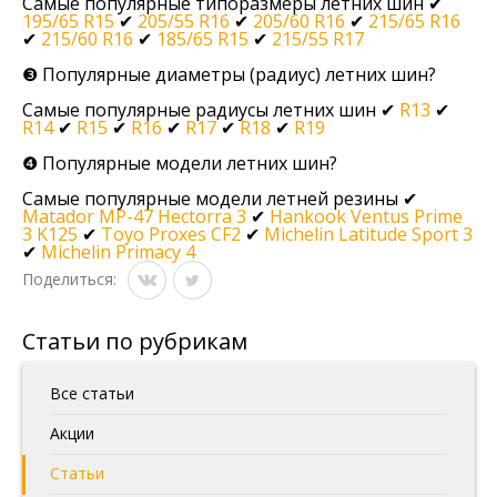
Самые популярные типоразмеры летних шин ✔
195/65 R15
✔
205/55 R16
✔
205/60 R16
✔
215/65 R16
✔
215/60 R16
✔
185/65 R15
✔
215/55 R17
❸ Популярные диаметры (радиус) летних шин?
Самые популярные радиусы летних шин ✔
R13
✔
R14
✔
R15
✔
R16
✔
R17
✔
R18
✔
R19
❹ Популярные модели летних шин?
Самые популярные модели летней резины ✔
Matador MP-47 Hectorra 3
✔
Hankook Ventus Prime
3 K125
✔
Toyo Proxes CF2
✔
Michelin Latitude Sport 3
✔
Michelin Primacy 4
Поделиться:
Статьи по рубрикам
Все статьи
Акции
Статьи