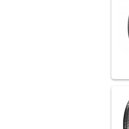
KUMHO/ZETUM
KUSTONE
LASSA
LAUFENN
LEAO
LING LONG
MARSHAL
MATADOR
MICHELIN
MIRAGE
NEREUS
NEXEN/ROADSTONE
NOKIAN
ONYX
ORIUM
OVATION
PETLAS
PIRELLI
POWERTRAC
PREMIORRI