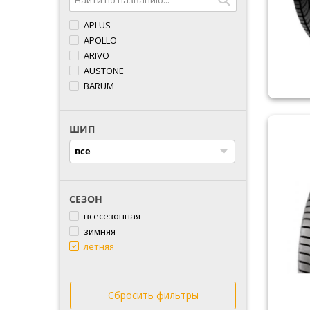
APLUS
APOLLO
ARIVO
AUSTONE
BARUM
BFGOODRICH
BLACKLION
ШИП
BRIDGESTONE
CACHLAND
все
COMFORSER
CONTINENTAL
COOPER
СЕЗОН
CROSSWIND
всесезонная
DEBICA
зимняя
DOUBLESTAR
летняя
DOVROAD
DUNLOP
DURUN
Сбросить фильтры
ESTRADA