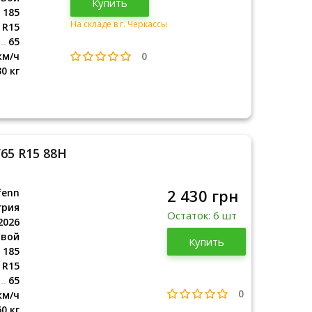
Купить
2026
185
На складе в г. Черкассы
R15
65
0
км/ч
30 кг
/65 R15 88H
2 430 грн
fenn
грия
Остаток: 6 шт
2026
овой
Венгрия
Купить
2026
185
R15
65
0
км/ч
60 кг