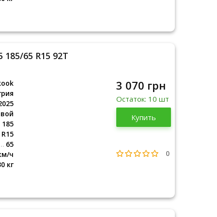
5 185/65 R15 92T
3 070 грн
kook
грия
Остаток: 10 шт
2025
овой
Венгрия
Купить
2025
185
R15
65
0
км/ч
30 кг