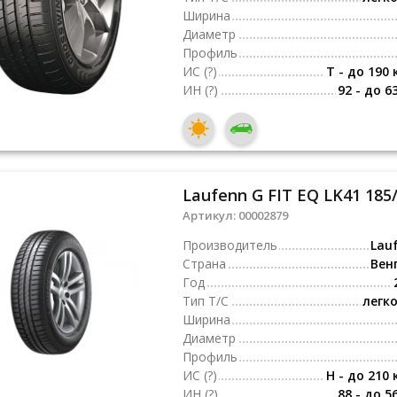
Ширина
Диаметр
Профиль
ИС
(?)
T - до 190 
ИН
(?)
92 - до 6
Laufenn G FIT EQ LK41 185
Артикул:
00002879
Производитель
Lau
Страна
Вен
Год
Тип Т/С
легк
Ширина
Диаметр
Профиль
ИС
(?)
H - до 210 
ИН
(?)
88 - до 5