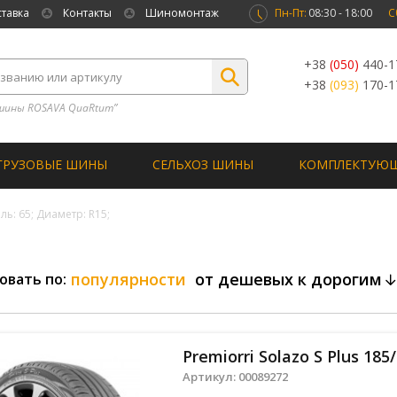
ставка
Контакты
Шиномонтаж
Пн-Пт:
08:30 - 18:00
С
+38
(050)
440-1
+38
(093)
170-1
шины ROSAVA QuaRtum”
ГРУЗОВЫЕ ШИНЫ
СЕЛЬХОЗ ШИНЫ
КОМПЛЕКТУЮ
ь: 65; Диаметр: R15;
популярности
от дешевых к дорогим
овать по:
Premiorri Solazo S Plus 185
Артикул:
00089272