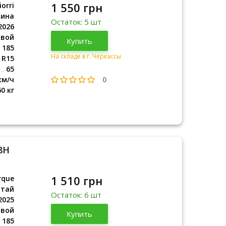
1 550 грн
orri
аина
Остаток: 5 шт
2026
овой
Украина
Купить
2026
185
На складе в г. Черкассы
R15
65
0
км/ч
60 кг
8H
1 510 грн
rque
итай
Остаток: 6 шт
2025
овой
Китай
Купить
2025
185