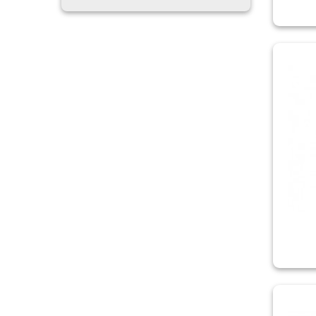
FALKEN
FARROAD
FEDERAL
FIREMAX
FIRESTONE
FORTUNE
FRONWAY
FULDA
GISLAVED
GOODRIDE
GOODYEAR
GRENLANDER
HABILEAD
HAIDA
HANKOOK
HIFLY
KAPSEN
KLEBER
KORMORAN
KPATOS
KUMHO