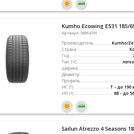
Kumho Ecowing ES31 185/6
Артикул:
00054701
Производитель
Kumho/Z
Страна
К
Год
Тип Т/С
легк
Ширина
Диаметр
Профиль
ИС
(?)
T - до 190 
ИН
(?)
88 - до 5
Sailun Atrezzo 4 Seasons 1