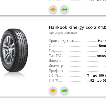
Hankook Kinergy Eco 2 K43
Артикул:
00053876
Производитель
Han
Страна
Вен
Год
Тип Т/С
легк
Ширина
Диаметр
Профиль
ИС
(?)
T - до 190 
ИН
(?)
92 - до 6