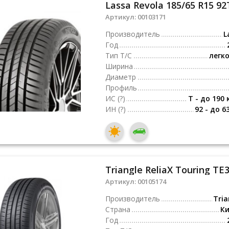
Lassa Revola 185/65 R15 92
Артикул:
00103171
Производитель
L
Год
Тип Т/С
легк
Ширина
Диаметр
Профиль
ИС
(?)
T - до 190 
ИН
(?)
92 - до 6
Triangle ReliaX Touring TE
Артикул:
00105174
Производитель
Tria
Страна
К
Год