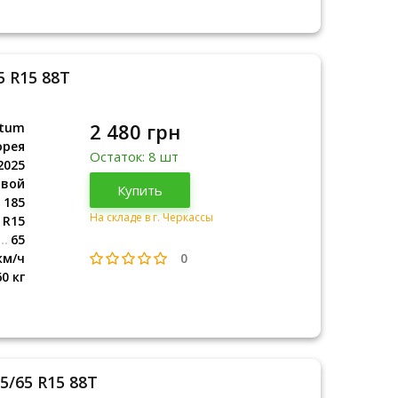
5 R15 88T
2 480 грн
etum
орея
Остаток: 8 шт
2025
овой
Корея
Купить
2025
185
На складе в г. Черкассы
R15
65
0
км/ч
60 кг
85/65 R15 88T