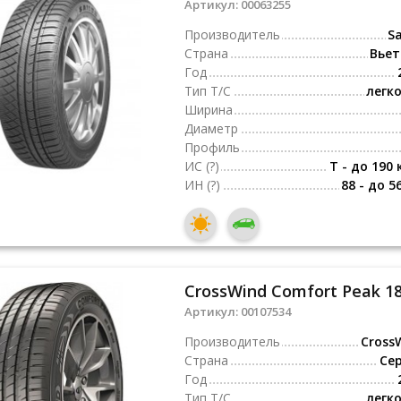
Артикул:
00063255
Производитель
Sa
Страна
Вье
Год
Тип Т/С
легк
Ширина
Диаметр
Профиль
ИС
(?)
T - до 190 
ИН
(?)
88 - до 5
CrossWind Comfort Peak 18
Артикул:
00107534
Производитель
Cross
Страна
Се
Год
Тип Т/С
легк