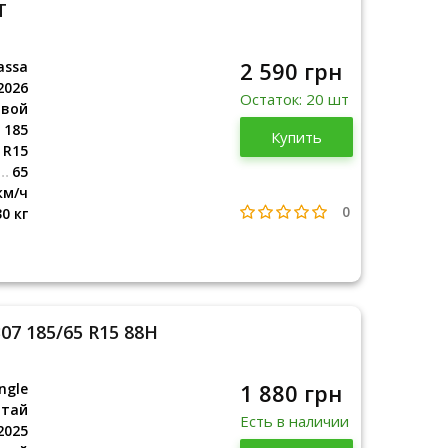
T
2 590 грн
assa
2026
Остаток: 20 шт
овой
185
Купить
2026
R15
65
км/ч
0
30 кг
307 185/65 R15 88H
1 880 грн
ngle
итай
Есть в наличии
2025