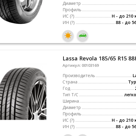
Диаметр
Профиль
ИС
(?)
H - до 210 
ИН
(?)
88 - до 5
Lassa Revola 185/65 R15 88
Артикул:
00103169
Производитель
L
Страна
Ту
Год
Тип Т/С
легк
Ширина
Диаметр
Профиль
ИС
(?)
H - до 210 
ИН
(?)
88 - до 5