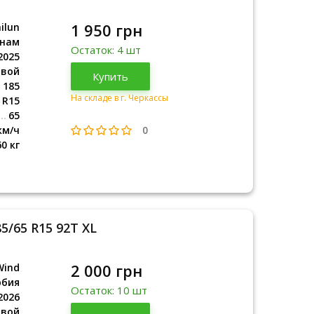
1 950 грн
ilun
тнам
Остаток: 4 шт
2025
овой
Вьетнам
Купить
2025
185
На складе в г. Черкассы
R15
65
0
км/ч
60 кг
5/65 R15 92T XL
2 000 грн
Wind
рбия
Остаток: 10 шт
2026
овой
Сербия