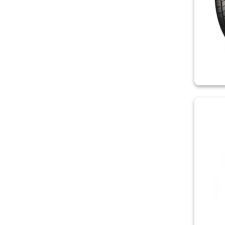
RIKEN
ROADCRUZA
ROADMARCH
ROADSTONE
ROADX
ROSAVA
ROVELO
SAILUN
SAVA
SONIX
SPORTRAK
STARMAXX
SUNNY
SUNWIDE
TERCELO
TIGAR
TORQUE
TOURADOR
TOYO
TRACMAX