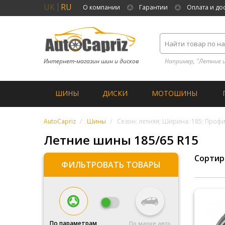
UK
RU
О компании
Гарантии
Оплата и до
Интернет-магазин шин и дисков
Например, "Летние 
ШИНЫ
ДИСКИ
МОТОШИНЫ
AutoCapriz
Шины
Сезон: летняя; Ширина: 185; Профил
Летние шины 185/65 R15
Сортир
ФИЛЬТРОВАТЬ ТОВАРЫ
По параметрам
По марке авто