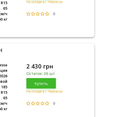
На складе в г. Черкассы
R15
65
0
км/ч
60 кг
H
2 430 грн
assa
рция
Остаток: 26 шт
2026
овой
Турция
Купить
2026
185
На складе в г. Черкассы
R15
65
0
км/ч
60 кг