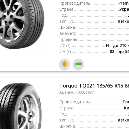
Производитель
Premi
Страна
Укр
Год
Тип Т/С
легк
Ширина
Диаметр
Профиль
ИС
(?)
H - до 210 
ИН
(?)
88 - до 5
Torque TQ021 185/65 R15 8
Артикул:
00053637
Производитель
To
Страна
К
Год
Тип Т/С
легк
Ширина