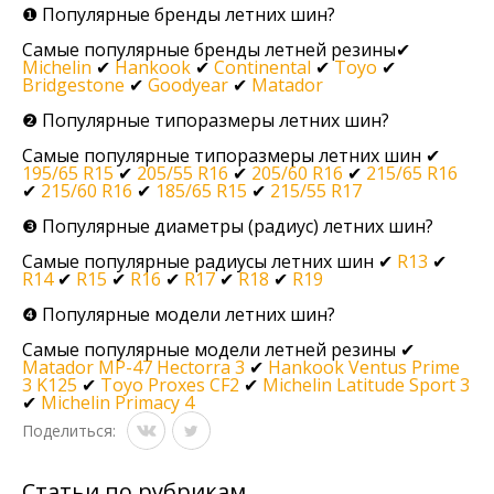
❶ Популярные бренды летних шин?
Самые популярные бренды летней резины✔
Michelin
✔
Hankook
✔
Continental
✔
Toyo
✔
Bridgestone
✔
Goodyear
✔
Matador
❷ Популярные типоразмеры летних шин?
Самые популярные типоразмеры летних шин ✔
195/65 R15
✔
205/55 R16
✔
205/60 R16
✔
215/65 R16
✔
215/60 R16
✔
185/65 R15
✔
215/55 R17
❸ Популярные диаметры (радиус) летних шин?
Самые популярные радиусы летних шин ✔
R13
✔
R14
✔
R15
✔
R16
✔
R17
✔
R18
✔
R19
❹ Популярные модели летних шин?
Самые популярные модели летней резины ✔
Matador MP-47 Hectorra 3
✔
Hankook Ventus Prime
3 K125
✔
Toyo Proxes CF2
✔
Michelin Latitude Sport 3
✔
Michelin Primacy 4
Поделиться:
Статьи по рубрикам