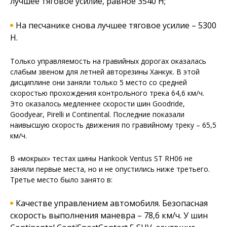
лучшее тяговое усилие, равное 3540 Н;
На песчанике снова лучшее тяговое усилие – 5300
Н.
Только управляемость на гравийных дорогах оказалась
слабым звеном для летней авторезины Ханкук. В этой
дисциплине они заняли только 5 место со средней
скоростью прохождения контрольного трека 64,6 км/ч.
Это оказалось медленнее скорости шин Goodride,
Goodyear, Pirelli и Continental. Последние показали
наивысшую скорость движения по гравийному треку – 65,5
км/ч.
В «мокрых» тестах шины Hankook Ventus ST RH06 не
заняли первые места, но и не опустились ниже третьего.
Третье место было занято в:
Качестве управлением автомобиля. Безопасная
скорость выполнения маневра – 78,6 км/ч. У шин