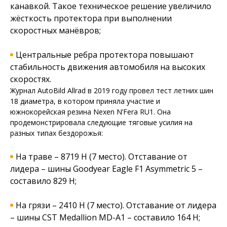
канавкой. Такое техническое решение увеличило
жёсткость протектора при выполнении
скоростных манёвров;
Центральные ребра протектора повышают
стабильность движения автомобиля на высоких
скоростях.
Журнал AutoBild Allrad в 2019 году провел тест летних шин
18 диаметра, в котором приняла участие и
южнокорейская резина Nexen N’Fera RU1. Она
продемонстрировала следующие тяговые усилия на
разных типах бездорожья:
На траве – 8719 Н (7 место). Отставание от
лидера – шины Goodyear Eagle F1 Asymmetric 5 –
составило 829 Н;
На грязи – 2410 Н (7 место). Отставание от лидера
– шины CST Medallion MD-A1 – составило 164 Н;