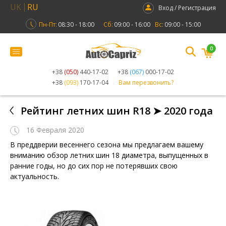
UK
RU
Вход / Регистрация
Пн-Пт:
08:30 - 18:00
Сб:
09:00 - 16:00
Вс:
09:00 - 15:00
0
+38
(050)
440-17-02
+38
(067)
000-17-02
+38
(093)
170-17-04
Вам перезвонить?
Рейтинг летних шин R18 ➤ 2020 года
16 Февраля 2020
В преддверии весеннего сезона мы предлагаем вашему
вниманию обзор летних шин 18 диаметра, выпущенных в
ранние годы, но до сих пор не потерявших свою
актуальность.