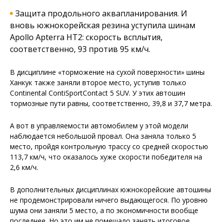
Защита продольного аквапланирования. И
вновь южнокорейская резина уступила шинам
Apollo Apterra HT2: скорость всплытия,
соответственно, 93 против 95 км/ч.
В дисциплине «торможение на сухой поверхности» шины
Ханкук также заняли второе место, уступив только
Continental ContiSportContact 5 SUV. У этих автошин
тормозные пути равны, соответственно, 39,8 и 37,7 метра.
А вот в управляемости автомобилем у этой модели
наблюдается небольшой провал. Она заняла только 5
место, пройдя контрольную трассу со средней скоростью
113,7 км/ч, что оказалось хуже скорости победителя на
2,6 км/ч.
В дополнительных дисциплинах южнокорейские автошины
не продемонстрировали ничего выдающегося. По уровню
шума они заняли 5 место, а по экономичности вообще
последнее. Но это им не помешало занять итоговое