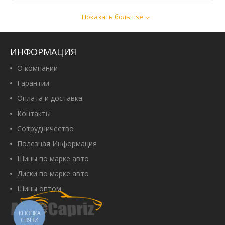
Показать большsе
Sava Perfecta 185/60 R14 82T
Артикул:
00007055
2 320 грн
ИНФОРМАЦИЯ
О компании
Гарантии
Оплата и доставка
Купить
Контакты
Сотрудничество
Полезная Информация
CrossWind Comfort Peak 185/60
Шины по марке авто
R14 82H
Артикул:
00107480
Диски по марке авто
1 610 грн
Шины оптом
КНОПКА
СВЯЗИ