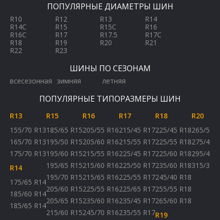
ПОПУЛЯРНЫЕ ДИАМЕТРЫ ШИН
R10
R12
R13
R14
R14C
R15
R15C
R16
R16C
R17
R17.5
R17C
R18
R19
R20
R21
R22
R23
ШИНЫ ПО СЕЗОНАМ
всесезонная
зимняя
летняя
ПОПУЛЯРНЫЕ ТИПОРАЗМЕРЫ ШИН
R13
R15
R16
R17
R18
R20
155/70 R13
185/65 R15
205/55 R16
215/45 R17
225/45 R18
265/50 
165/70 R13
195/50 R15
205/60 R16
215/55 R17
225/55 R18
275/40 
175/70 R13
195/60 R15
215/55 R16
225/45 R17
225/60 R18
295/40 
195/65 R15
215/60 R16
225/50 R17
235/60 R18
315/35 
R14
195/70 R15
215/65 R16
225/55 R17
245/40 R18
175/65 R14
205/60 R15
225/55 R16
225/65 R17
255/55 R18
185/60 R14
205/65 R15
235/60 R16
235/45 R17
265/60 R18
185/65 R14
215/60 R15
245/70 R16
235/55 R17
R19