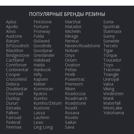
ПОПУЛЯРНЫЕ БРЕНДЫ РЕЗИНЫ
Aplus
Firestone
Marshal
Sonix
Apollo
Fortune
Matador
Sportrak
Arivo
Fronway
Michelin
Starmaxx
Austone
Fulda
Mirage
Sunny
Barum
Gislaved
Nereus
Sunwide
BFGoodrich
Goodride
Nexen/Roadstone
Tercelo
Blacklion
Goodyear
Nokian
Tigar
Bridgestone
Grenlander
Onyx
Torque
Cachland
Habilead
Orium
Tourador
Comforser
Haida
Ovation
Toyo
Continental
Hankook
Petlas
Tracmax
Cooper
Hifly
Pirelli
Triangle
CrossWind
Kapsen
Powertrac
Uniroyal
Debica
Kleber
Premiorri
Valsa
Doublestar
Kormoran
Riken
Viking
Dovroad
Kpatos
Roadcruza
Vredestein
Dunlop
Kumho
Roadmarch
Wanli
Durun
Kumho/Zetum
Roadstone
Waterfall
Estrada
Kustone
RoadX
WestLake
Falken
Lassa
Rosava
Yokohama
Farroad
Laufenn
Rovelo
Federal
Leao
Sailun
Firemax
Ling Long
Sava