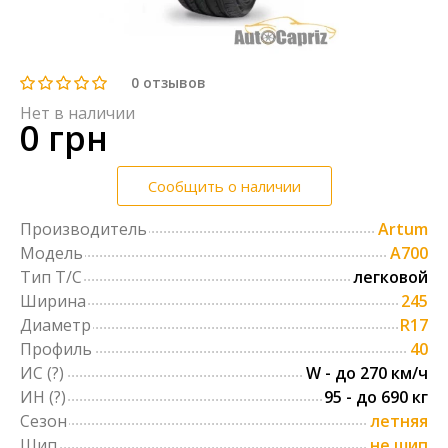
0
отзывов
Нет в наличии
0 грн
Сообщить о наличии
Производитель
Artum
Модель
A700
Тип Т/С
легковой
Ширина
245
Диаметр
R17
Профиль
40
ИС
(?)
W - до 270 км/ч
ИН
(?)
95 - до 690 кг
Сезон
летняя
Шип
не шип