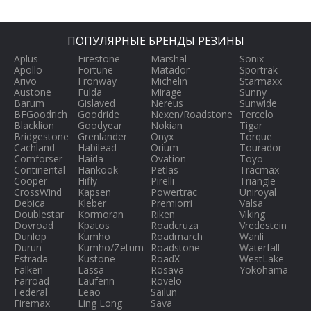
ПОПУЛЯРНЫЕ БРЕНДЫ РЕЗИНЫ
Aplus
Firestone
Marshal
Sonix
Apollo
Fortune
Matador
Sportrak
Arivo
Fronway
Michelin
Starmaxx
Austone
Fulda
Mirage
Sunny
Barum
Gislaved
Nereus
Sunwide
BFGoodrich
Goodride
Nexen/Roadstone
Tercelo
Blacklion
Goodyear
Nokian
Tigar
Bridgestone
Grenlander
Onyx
Torque
Cachland
Habilead
Orium
Tourador
Comforser
Haida
Ovation
Toyo
Continental
Hankook
Petlas
Tracmax
Cooper
Hifly
Pirelli
Triangle
CrossWind
Kapsen
Powertrac
Uniroyal
Debica
Kleber
Premiorri
Valsa
Doublestar
Kormoran
Riken
Viking
Dovroad
Kpatos
Roadcruza
Vredestein
Dunlop
Kumho
Roadmarch
Wanli
Durun
Kumho/Zetum
Roadstone
Waterfall
Estrada
Kustone
RoadX
WestLake
Falken
Lassa
Rosava
Yokohama
Farroad
Laufenn
Rovelo
Federal
Leao
Sailun
Firemax
Ling Long
Sava