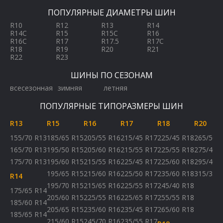
ПОПУЛЯРНЫЕ ДИАМЕТРЫ ШИН
R10
R12
R13
R14
R14C
R15
R15C
R16
R16C
R17
R17.5
R17C
R18
R19
R20
R21
R22
R23
ШИНЫ ПО СЕЗОНАМ
всесезонная
зимняя
летняя
ПОПУЛЯРНЫЕ ТИПОРАЗМЕРЫ ШИН
R13
R15
R16
R17
R18
R20
155/70 R13
185/65 R15
205/55 R16
215/45 R17
225/45 R18
265/50 
165/70 R13
195/50 R15
205/60 R16
215/55 R17
225/55 R18
275/40 
175/70 R13
195/60 R15
215/55 R16
225/45 R17
225/60 R18
295/40 
195/65 R15
215/60 R16
225/50 R17
235/60 R18
315/35 
R14
195/70 R15
215/65 R16
225/55 R17
245/40 R18
175/65 R14
205/60 R15
225/55 R16
225/65 R17
255/55 R18
185/60 R14
205/65 R15
235/60 R16
235/45 R17
265/60 R18
185/65 R14
215/60 R15
245/70 R16
235/55 R17