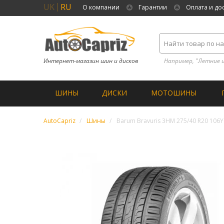
UK
RU
О компании
Гарантии
Оплата и до
Интернет-магазин шин и дисков
Например, "Летние 
ШИНЫ
ДИСКИ
МОТОШИНЫ
AutoCapriz
Шины
Barum Bravuris 3HM 275/40 R20 106Y