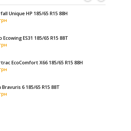
fall Unique HP 185/65 R15 88H
Pre
 грн
1 5
 Ecowing ES31 185/65 R15 88T
Tig
 грн
2 5
trac EcoComfort X66 185/65 R15 88H
Pet
 грн
2 1
 Bravuris 6 185/65 R15 88T
Mat
 грн
3 0