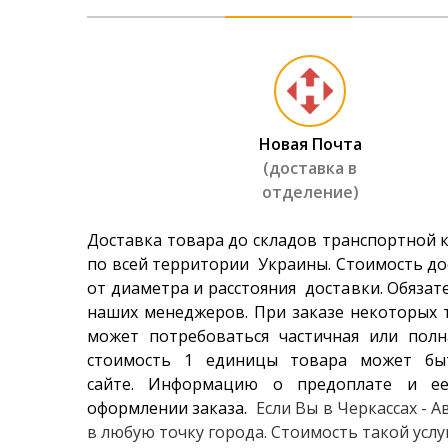
Laufenn 
2 476 гр
Riken Su
Новая Почта
2 340 гр
(доставка в
отделение)
Kapsen 
1 910 гр
Доставка товара до складов транспортной 
по всей территории Украины. Стоимость до
от диаметра и расстояния доставки. Обязат
Hifly HF
наших менеджеров. При заказе некоторых т
1 630 гр
может потребоваться частичная или полн
стоимость 1 единицы товара может бы
сайте. Информацию о предоплате и ее
оформлении заказа.
Если Вы в Черкассах - 
в любую точку города. Стоимость такой усл