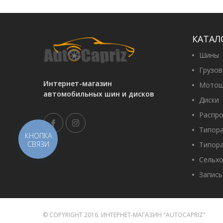
КАТАЛ
Шины
Грузо
Интернет-магазин
Мотош
автомобильных шин и дисков
Диски
Распр
Типор
КНОПКА
СВЯЗИ
Типор
Сельх
Запись
© COPYRIGHT 2016. ИНТЕРНЕТ-МАГАЗИН "AUTOCAPRIZ"