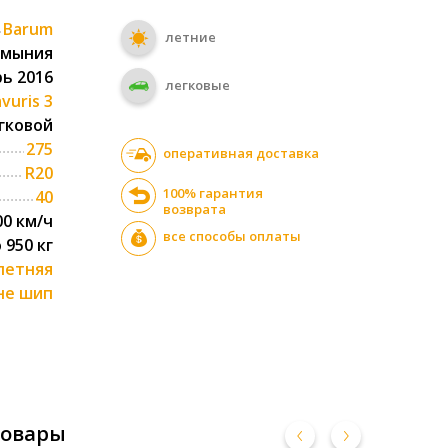
Barum
летние
умыния
ь 2016
легковые
vuris 3
гковой
275
оперативная доставка
R20
100% гарантия
40
возврата
00 км/ч
все способы оплаты
о 950 кг
летняя
не шип
товары