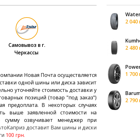
G FIT EQ LK41 185/65 R15 88H
Water
н
2 040
mmer 3 185/65 R15 92H XL
Kumho
Самовывоз в г.
н
2 480
Черкассы
HD918 185/65 R15 88H
Power
н
1 700
компании Новая Почта осуществляется
ставки одной шины или диска зависит
ельно уточняйте стоимость доставки у
-261 185/65 R15 88H
Barum
оварных позиций (товар "под заказ")
н
2 790
ая предоплата. В некоторых случаях
ть выше заявленной стоимости на
 сумму озвучивает менеджер при
АвтоКаприз доставит Вам шины и диски
уги
100 грн.