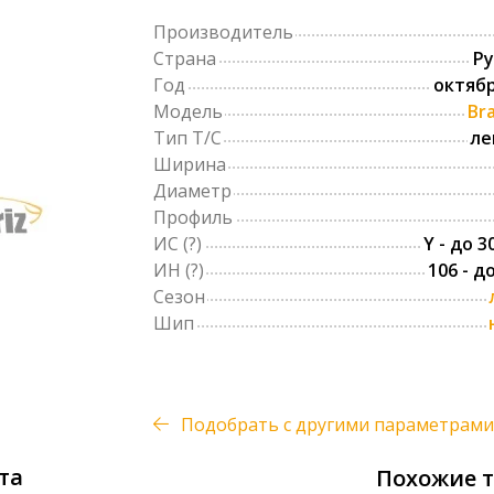
Производитель
Страна
Р
Год
октябр
Модель
Bra
Тип Т/С
ле
Ширина
Диаметр
Профиль
ИС
(?)
Y - до 3
ИН
(?)
106 - д
Сезон
Шип
Подобрать с другими параметрами
та
Похожие 