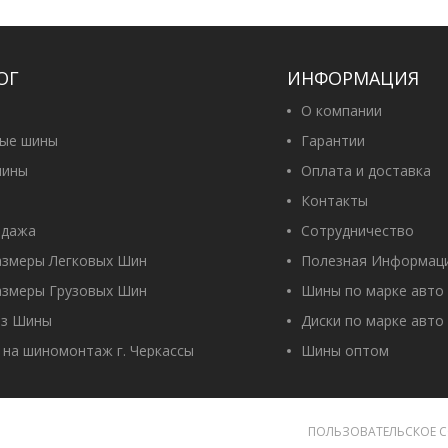
ОГ
ИНФОРМАЦИЯ
О компании
вые шины
Гарантии
ины
Оплата и доставка
Контакты
одажа
Сотрудничество
азмеры Легковых Шин
Полезная Информац
азмеры Грузовых Шин
Шины по марке авто
оз Шины
Диски по марке авто
 на шиномонтаж г. Черкассы
Шины оптом
ПОЛЬЗОВАТЕЛЬСКОЕ 