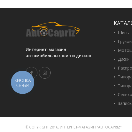
КАТАЛ
Шины
Грузо
Интернет-магазин
Мотош
автомобильных шин и дисков
Диски
Распр
Типор
КНОПКА
СВЯЗИ
Типор
Сельх
Запись
© COPYRIGHT 2016. ИНТЕРНЕТ-МАГАЗИН "AUTOCAPRIZ"