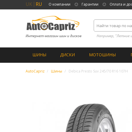
UK
RU
О компании
Гарантии
Оплата и до
Интернет-магазин шин и дисков
Например, "Летние 
ШИНЫ
ДИСКИ
МОТОШИНЫ
AutoCapriz
Шины
Debica Presto Suv 245/70 R16 107H