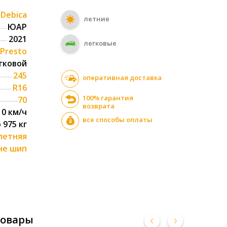
Debica
летние
ЮАР
2021
легковые
Presto
гковой
245
оперативная доставка
R16
100% гарантия
70
возврата
10 км/ч
все способы оплаты
о 975 кг
летняя
не шип
товары