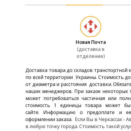
Lassa G
2 230 гр
Rovelo 
Новая Почта
1 600 гр
(доставка в
отделение)
Laufenn 
2 190 гр
Доставка товара до складов транспортной 
по всей территории Украины. Стоимость до
от диаметра и расстояния доставки. Обязат
Powertr
наших менеджеров. При заказе некоторых т
1 520 гр
может потребоваться частичная или полн
стоимость 1 единицы товара может бы
сайте. Информацию о предоплате и ее
оформлении заказа.
Если Вы в Черкассах - 
в любую точку города. Стоимость такой усл