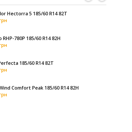
or Hectorra 5 185/60 R14 82T
Sai
 грн
1 6
o RHP-780P 185/60 R14 82H
Goo
 грн
2 8
Perfecta 185/60 R14 82T
Pet
 грн
2 1
Wind Comfort Peak 185/60 R14 82H
Tor
 грн
1 3