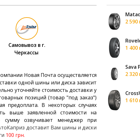
reenways 185/60 R14 82H
Matad
н
2 590
Avenue 185/60 R14 82H
Rovel
Самовывоз в г.
н
1 400
Черкассы
G FIT EQ LK41 185/60 R14 82H
Sava 
н
2 320
компании Новая Почта осуществляется
ставки одной шины или диска зависит
ельно уточняйте стоимость доставки у
ac Adamas H/P 185/60 R14 82H
Cross
оварных позиций (товар "под заказ")
н
1 610
ая предоплата. В некоторых случаях
ть выше заявленной стоимости на
 сумму озвучивает менеджер при
АвтоКаприз доставит Вам шины и диски
уги
100 грн.