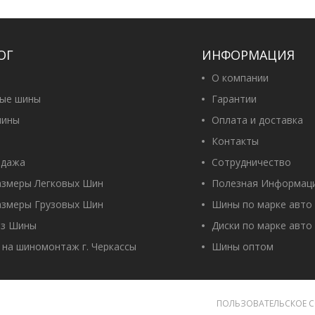
ОГ
ИНФОРМАЦИЯ
О компании
вые шины
Гарантии
ины
Оплата и доставка
Контакты
одажа
Сотрудничество
азмеры Легковых Шин
Полезная Информац
азмеры Грузовых Шин
Шины по марке авто
оз Шины
Диски по марке авто
 на шиномонтаж г. Черкассы
Шины оптом
ПОЛЬЗОВАТЕЛЬСКОЕ 