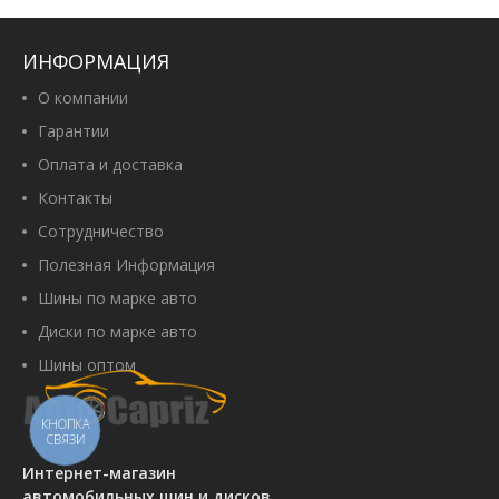
Aplus A867 225/70 R15C 112/110R
Артикул:
00056291
2 830 грн
ИНФОРМАЦИЯ
О компании
Гарантии
Оплата и доставка
Купить
Контакты
Сотрудничество
Полезная Информация
Petlas Fullpower PT835 225/70
Шины по марке авто
R15C 112/110R
Артикул:
00067781
Диски по марке авто
3 820 грн
Шины оптом
КНОПКА
СВЯЗИ
Купить
Интернет-магазин
автомобильных шин и дисков