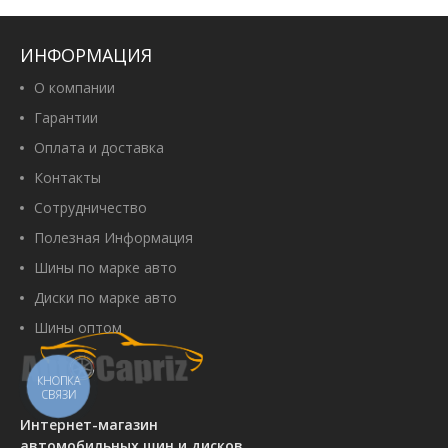
Austone Athena SP-303 255/55
R19 111V
Артикул:
00102972
ИНФОРМАЦИЯ
4 210 грн
О компании
Гарантии
Оплата и доставка
Купить
Контакты
Сотрудничество
Полезная Информация
Kumho Ecsta PS71 SUV 255/55
Шины по марке авто
R19 111Y XL
Артикул:
00108939
Диски по марке авто
5 487 грн
Шины оптом
КНОПКА
СВЯЗИ
Купить
Интернет-магазин
автомобильных шин и дисков